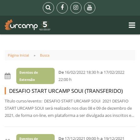
Página Inicial
Busca
De
16/02/2022 18:30 h
a
17/02/2022
Eventos de
22:00 h
Extensão
DESAFIO START URCAMP SOUI (TRANSFERIDO)
Título curso/evento: DESAFIO START URCAMP SOUI 2021 DESAFIO
START URCAMP SOUI será realizado nos dias 08 e 09 de dezembro de
2021, de forma on-line, em plataforma a ser divulgada aos inscritos e...
De
17/12/2021 09:00 h
a
19/12/2021
Eventos de