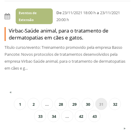
De
23/11/2021 18:00 h
a
23/11/2021
Eventos de
20:00 h
Extensão
Virbac-Saúde animal, para o tratamento de
dermatopatias em cães e gatos.
Título curso/evento: Treinamento promovido pela empresa Basso
Pancote: Novos protocolos de tratamentos desenvolvidos pela
empresa Virbac-Saúde animal, para o tratamento de dermatopatias
em cães e g...
«
1
2
...
28
29
30
31
32
33
34
...
42
43
»