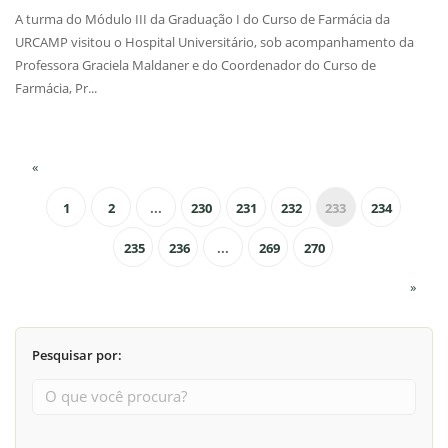
A turma do Módulo III da Graduação I do Curso de Farmácia da
URCAMP visitou o Hospital Universitário, sob acompanhamento da
Professora Graciela Maldaner e do Coordenador do Curso de
Farmácia, Pr...
«
1
2
...
230
231
232
233
234
235
236
...
269
270
»
Pesquisar por: