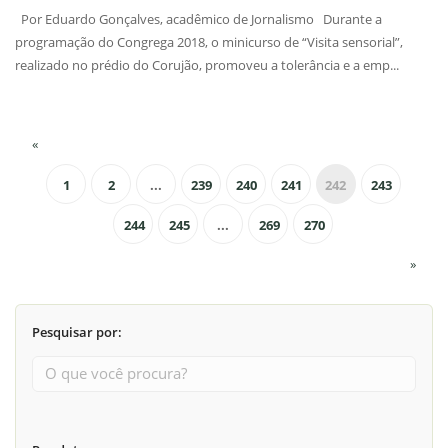
Por Eduardo Gonçalves, acadêmico de Jornalismo Durante a
programação do Congrega 2018, o minicurso de “Visita sensorial”,
realizado no prédio do Corujão, promoveu a tolerância e a emp...
«
1
2
...
239
240
241
242
243
244
245
...
269
270
»
Pesquisar por: