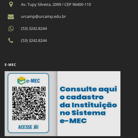
Av. Tupy Silveira, 2099 / CEP 96400-110
urcamp@urcamp.edu.br
(53) 3242.8244
(53) 3242.8244
E-MEC