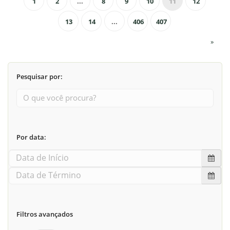
1
2
...
8
9
10
11
12
13
14
...
406
407
»
Pesquisar por:
Por data:
Filtros avançados