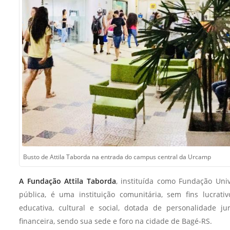
Sement
Labora
Biotec
INTEC
Labora
Microb
- INTE
Labora
NPJ (N
Jurídi
Busto de Attila Taborda na entrada do campus central da Urcamp
Livram
Alegre
A Fundação Attila Taborda
, instituída como Fundação Uni
NPS - 
pública, é uma instituição comunitária, sem fins lucrativos
em Sa
educativa, cultural e social, dotada de personalidade ju
financeira, sendo sua sede e foro na cidade de Bagé-RS.