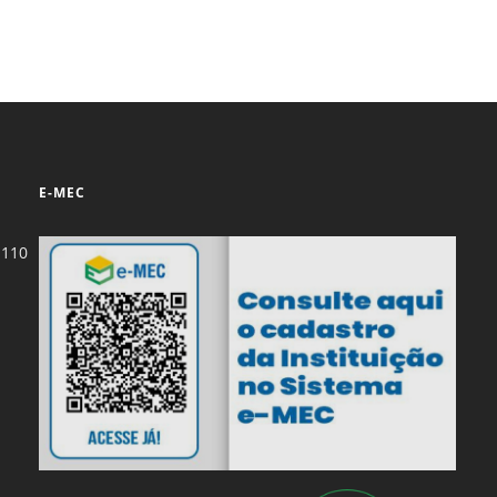
E-MEC
-110