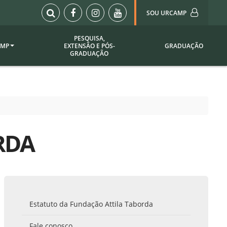
SOU URCAMP
PESQUISA,
AMP
EXTENSÃO E PÓS-
GRADUAÇÃO
Sou Urcamp (Portal)
GRADUAÇÃO
Biblioteca
Biblioteca Virtual
ila Taborda
Enade Urcamp
titucional
Intranet
RDA
Plataforma Moodle
pria de
A)
Setor de Registros
Acadêmicos
Portarias /
SOU I
 Institucional
Webdiário
Estatuto da Fundação Attila Taborda
Webmail
as
Fale conosco