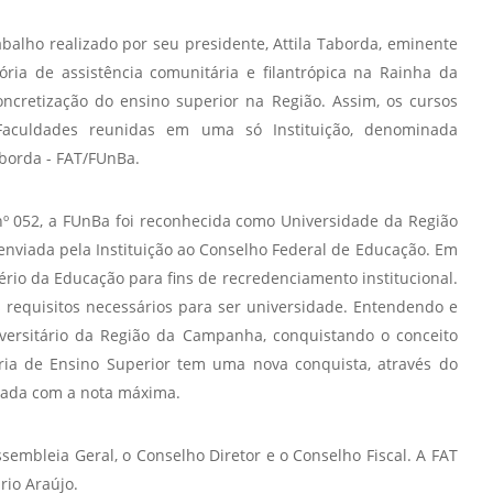
alho realizado por seu presidente, Attila Taborda, eminente
ria de assistência comunitária e filantrópica na Rainha da
oncretização do ensino superior na Região. Assim, os cursos
Faculdades reunidas em uma só Instituição, denominada
borda - FAT/FUnBa.
 nº 052, a FUnBa foi reconhecida como Universidade da Região
nviada pela Instituição ao Conselho Federal de Educação. Em
tério da Educação para fins de recredenciamento institucional.
 requisitos necessários para ser universidade. Entendendo e
versitário da Região da Campanha, conquistando o conceito
ria de Ensino Superior tem uma nova conquista, através do
ciada com a nota máxima.
embleia Geral, o Conselho Diretor e o Conselho Fiscal. A FAT
rio Araújo.