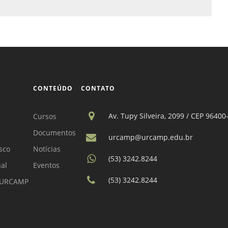
CONTEÚDO
CONTATO
Av. Tupy Silveira, 2099 / CEP 96400
Cursos
Documentos
urcamp@urcamp.edu.br
sco
Notícias
(53) 3242.8244
ual
Eventos
(53) 3242.8244
a URCAMP