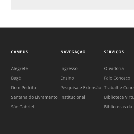
CAMPUS
NAVEGAÇÃO
SERVIÇOS
Alegrete
Ingresso
Ouvidoria
Bagé
Ensino
Fale Conosco
Dom Pedrito
Pesquisa e Extensão
Trabalhe Cono
Santana do Livramento
Institucional
Biblioteca Virt
São Gabriel
Bibliotecas d