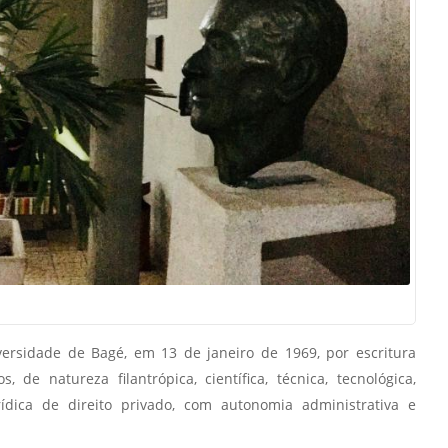
Vídeo Institucional Fazer
es - INTEC
Institucional
Urcamp Faz Bem
tório de
Internacional
nologia Vegetal -
Trabalhe Con
Eleições Cons
tório de
FAT 2024
iologia de Alimentos
Ouvidoria
C
PDI - Plano d
tório de Materiais
Desenvolvim
úcleo de Prática
Institucional
ca) - Bagé, Santana do
ento, São Gabriel e
te
versidade de Bagé, em 13 de janeiro de 1969, por escritura
Núcleo de Práticas
, de natureza filantrópica, científica, técnica, tecnológica,
úde
rídica de direito privado, com autonomia administrativa e