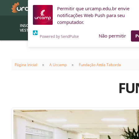
Permitir que urcamp.edu.br envie
notificações Web Push para seu
computador.
INSCRIÇÕES
BOLSAS E
VESTIBULAR
FINANCIAMENTOS
Não permitir
P
Powered by SendPulse
Bolsas
Editor
(funcionários/professores)
Página Inicial
A Urcamp
Fundação Attila Taborda
Inova
Bolsas Sociais
Consult
FU
PROUNI
Clínic
Convênios (empresas)
Núcleo
Descontos
Fiscal
Financiamentos
Labora
INTEC
Saiba como ingressar na
Fale com um aten
URCAMP
Labora