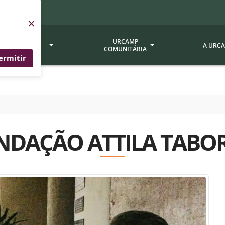
×
SERVIÇOS
URCAMP
A URC
URCAMP
COMUNITÁRIA
ermitir
a - EDIURCAMP
Hospital Universitário
Fundação Att
ção Urcamp
Jornal Minuano
Avaliação Ins
Urcamp
oria Jr.
Museu Dom Diogo de Souza
NDAÇÃO ATTILA TABO
Museu da Gravura
Comissão Pró
a Veterinária (BAGÉ)
Avaliação (CP
Desenvolvimento Regional
 de Apoio Contábil e
Documentos / 
Nossos Campi - Alegrete,
Resoluções
Bagé, Dom Pedrito, São
tório de Solos -
Gabriel, Santana do
Documentação
Livramento
dente!!
Editais / Vag
tório de Análise de