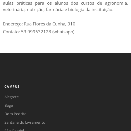
aulas práticas para os alunos dos cursos de agronomia,
veterinária, nutrição, farmácia e biologia da instituição.
Endereço: Rua Flores da Cunha, 310.
Contato: 53 999632128 (whatsapp)
CAMPUS
Alegrete
Bagé
Dom Pedrito
Santana do Livramento
São Gabriel