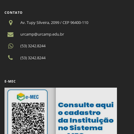
CONTATO
Av. Tupy Silveira, 2099 / CEP 96400-110
urcamp@urcamp.edu.br
(53) 3242.8244
(53) 3242.8244
E-MEC