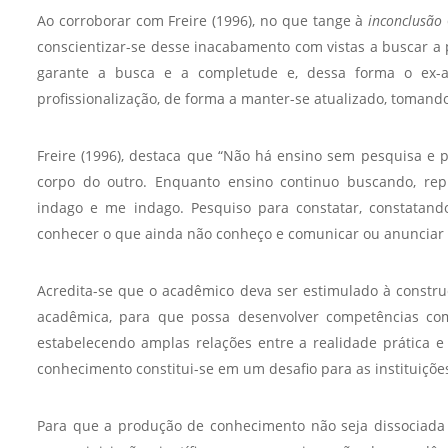
Sement
Ao corroborar com Freire (1996), no que tange à
inconclusão
conscientizar-se desse inacabamento com vistas a buscar a pl
Labora
garante a busca e a completude e, dessa forma o ex-a
Biotec
profissionalização, de forma a manter-se atualizado, toman
INTEC
Labora
Freire (1996), destaca que “Não há ensino sem pesquisa e
Microb
corpo do outro. Enquanto ensino continuo buscando, rep
- INTE
indago e me indago. Pesquiso para constatar, constatand
Labora
conhecer o que ainda não conheço e comunicar ou anunciar a 
NPJ (N
Acredita-se que o acadêmico deva ser estimulado à construçã
Jurídi
acadêmica, para que possa desenvolver competências com
Livram
estabelecendo amplas relações entre a realidade prática e
Alegre
conhecimento constitui-se em um desafio para as instituiçõe
NPS - 
em Sa
Para que a produção de conhecimento não seja dissociada d