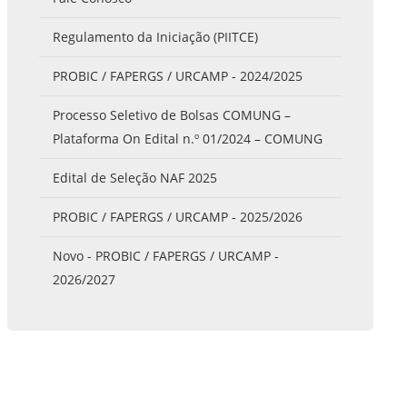
Prova de Proficiência
Regulamento da Iniciação (PIITCE)
Manual de TCC
ização
PROBIC / FAPERGS / URCAMP - 2024/2025
Estruturação de TCC
osco
Calendário
elho Fiscal -
Processo Seletivo de Bolsas COMUNG –
Acadêmico
Plataforma On Edital n.º 01/2024 – COMUNG
Manual de Segurança
Edital de Seleção NAF 2025
- Laboratórios da
e
Saúde
PROBIC / FAPERGS / URCAMP - 2025/2026
ento
Regimento CEUA
 2023-2027
Novo - PROBIC / FAPERGS / URCAMP -
Orientação para
2026/2027
Descarte - URCAMP
Normas Laboratório
de Física
Normas Laboratório
de Topografia