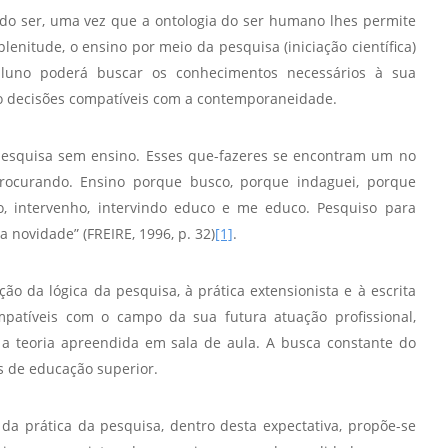
Vídeo Institucional Fazer
es - INTEC
Institucional
do ser, uma vez que a ontologia do ser humano lhes permite
Urcamp Faz Bem
enitude, o ensino por meio da pesquisa (iniciação científica)
tório de
Internacional
luno poderá buscar os conhecimentos necessários à sua
nologia Vegetal -
Trabalhe Con
do decisões compatíveis com a contemporaneidade.
Eleições Cons
tório de
FAT 2024
 pesquisa sem ensino. Esses que-fazeres se encontram um no
iologia de Alimentos
rocurando. Ensino porque busco, porque indaguei, porque
Ouvidoria
C
o, intervenho, intervindo educo e me educo. Pesquiso para
PDI - Plano d
tório de Materiais
novidade” (FREIRE, 1996, p. 32)
[1]
.
Desenvolvim
úcleo de Prática
Institucional
o da lógica da pesquisa, à prática extensionista e à escrita
ca) - Bagé, Santana do
patíveis com o campo da sua futura atuação profissional,
ento, São Gabriel e
 a teoria apreendida em sala de aula. A busca constante do
te
s de educação superior.
Núcleo de Práticas
úde
a prática da pesquisa, dentro desta expectativa, propõe-se