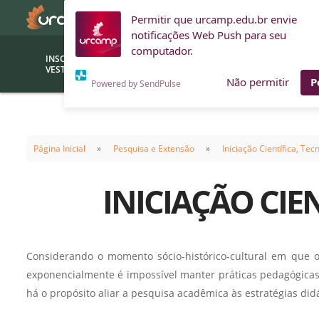
Permitir que urcamp.edu.br envie
notificações Web Push para seu
computador.
INSCRIÇÕES
BOLSAS E
VESTIBULAR
FINANCIAMENTOS
Não permitir
P
Powered by SendPulse
Bolsas
Editor
(funcionários/professores)
Página Inicial
Pesquisa e Extensão
Iniciação Científica, Te
Inova
Bolsas Sociais
Consult
INICIAÇÃO CIE
PROUNI
Clínic
Convênios (empresas)
Núcleo
Descontos
Fiscal
Considerando o momento sócio-histórico-cultural em que
Financiamentos
Labora
exponencialmente é impossível manter práticas pedagógicas
INTEC
há o propósito aliar a pesquisa acadêmica às estratégias did
Saiba como ingressar na
Fale com um aten
URCAMP
Labora