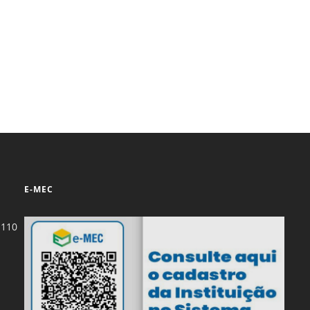
E-MEC
-110