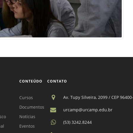
CONTEÚDO
CONTATO
Av. Tupy Silveira, 2099 / CEP 96400
Cursos
Documentos
urcamp@urcamp.edu.br
sco
Notícias
(53) 3242.8244
ual
Eventos