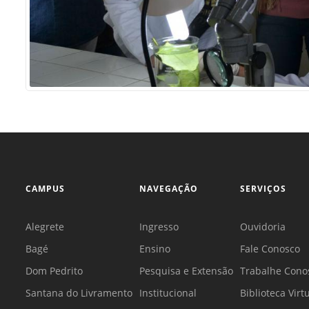
CAMPUS
NAVEGAÇÃO
SERVIÇOS
Alegrete
Ingresso
Ouvidoria
Bagé
Ensino
Fale Conosco
Dom Pedrito
Pesquisa e Extensão
Trabalhe Cono
Santana do Livramento
Institucional
Biblioteca Virt