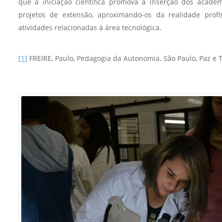
que a iniciação científica promova a inserção dos acad
projetos de extensão, aproximando-os da realidade profis
atividades relacionadas à área tecnológica.
[1]
FREIRE, Paulo, Pedagogia da Autonomia. São Paulo, Paz e T