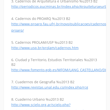
3. Cadernos de Arquitetura e Urbanismo %u2013 B2
http://periodicos.pucminas.br/index.php/Arquiteturaeurb
4. Cadernos do PROARQ %u2013 B2
http://www.proarq.fau.ufrj.br/novo/publicacoes/cadernos-
proarq/
5. Cadernos PROLAM/USP %u2013 B2
http://www.usp.br/prolam/cadernos.htm
6. Ciudad y Territorio, Estudios Territoriales %u2013
B2
http://www.fomento.gob.es/MFOM/LANG_CASTELLANO/DIRE
7. Cuadernos de Geografìa %u2013 B2
http://www.revistas.unal.edu.co/index.php/rcg
8. Cuaderno Urbano %u2013 B2
http://www.scielo.org.ar/scielo.php?