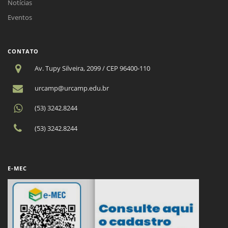
Notícias
Eventos
CONTATO
Av. Tupy Silveira, 2099 / CEP 96400-110
urcamp@urcamp.edu.br
(53) 3242.8244
(53) 3242.8244
E-MEC