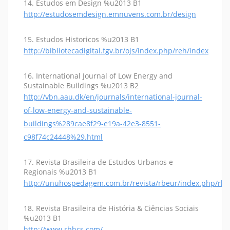
14. Estudos em Design %u2013 B1
http://estudosemdesign.emnuvens.com.br/design
15. Estudos Historicos %u2013 B1
http://bibliotecadigital.fgv.br/ojs/index.php/reh/index
16. International Journal of Low Energy and
Sustainable Buildings %u2013 B2
http://vbn.aau.dk/en/journals/international-journal-
of-low-energy-and-sustainable-
buildings%289cae8f29-e19a-42e3-8551-
c98f74c24448%29.html
17. Revista Brasileira de Estudos Urbanos e
Regionais %u2013 B1
http://unuhospedagem.com.br/revista/rbeur/index.php/rbe
18. Revista Brasileira de História & Ciências Sociais
%u2013 B1
http://www.rbhcs.com/