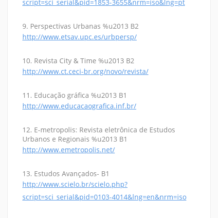
script=sci_serial&pid=1853-3655&nrm=iso&lng=pt
9. Perspectivas Urbanas %u2013 B2
http://www.etsav.upc.es/urbpersp/
10. Revista City & Time %u2013 B2
http://www.ct.ceci-br.org/novo/revista/
11. Educação gráfica %u2013 B1
http://www.educacaografica.inf.br/
12. E-metropolis: Revista eletrônica de Estudos
Urbanos e Regionais %u2013 B1
http://www.emetropolis.net/
13. Estudos Avançados- B1
http://www.scielo.br/scielo.php?
script=sci_serial&pid=0103-4014&lng=en&nrm=iso