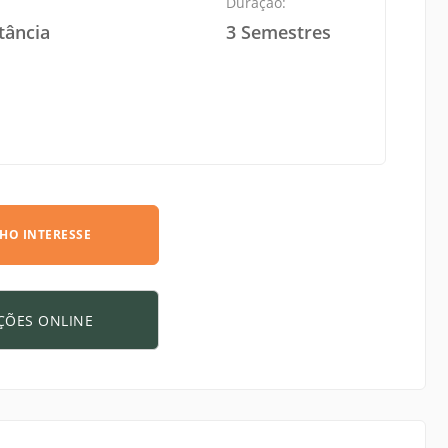
:
Duração:
tância
3 Semestres
HO INTERESSE
ÇÕES ONLINE