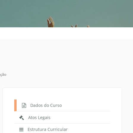
Prova de Proficiência
Manual de TCC
ização
Estruturação de TCC
osco
Calendário
elho Fiscal -
Acadêmico
Manual de Segurança
- Laboratórios da
e
Saúde
ento
nção
Regimento CEUA
 2023-2027
Orientação para
Descarte - URCAMP
Dados do Curso
Normas Laboratório
de Física
Atos Legais
Normas Laboratório
Estrutura Curricular
de Topografia