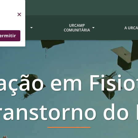
×
SERVIÇOS
URCAMP
A URC
URCAMP
COMUNITÁRIA
ermitir
a - EDIURCAMP
Hospital Universitário
Fundação Att
ção Urcamp
Jornal Minuano
Avaliação Ins
zação em Fisio
Urcamp
oria Jr.
Museu Dom Diogo de Souza
Museu da Gravura
Comissão Pró
a Veterinária (BAGÉ)
Avaliação (CP
Desenvolvimento Regional
 de Apoio Contábil e
ranstorno do 
Documentos / 
Nossos Campi - Alegrete,
Resoluções
Bagé, Dom Pedrito, São
tório de Solos -
Gabriel, Santana do
Documentação
Livramento
dente!!
Editais / Vag
tório de Análise de