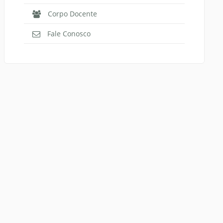
Corpo Docente
Normas Laboratório
de Materiais
Fale Conosco
Normas Laboratório
de Zoologia
Normas Laboratório
de Química
Normas Laboratório
de Botânica
Normas Laboratório
de Informática
Guia Acadêmico
Regimento
Institucional URCAMP