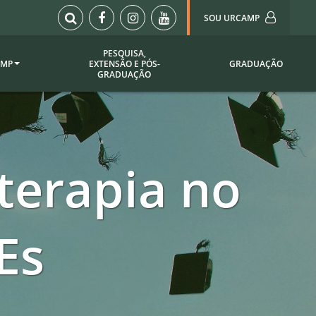
SOU URCAMP
PESQUISA,
AMP
EXTENSÃO E PÓS-
GRADUAÇÃO
Sou Urcamp (Portal)
GRADUAÇÃO
Biblioteca
Biblioteca Virtual
ila Taborda
Enade Urcamp
titucional
terapia no
Intranet
Plataforma Moodle
pria de
A)
Setor de Registros
Es
Acadêmicos
Portarias /
SOU I
 Institucional
Webdiário
Webmail
as