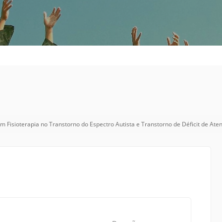
Vídeo Institucional Fazer
es - INTEC
Institucional
Urcamp Faz Bem
tório de
Internacional
nologia Vegetal -
Trabalhe Con
Eleições Cons
tório de
FAT 2024
iologia de Alimentos
Ouvidoria
C
PDI - Plano d
tório de Materiais
Desenvolvim
m Fisioterapia no Transtorno do Espectro Autista e Transtorno de Déficit de Ate
úcleo de Prática
Institucional
ca) - Bagé, Santana do
ento, São Gabriel e
te
Núcleo de Práticas
úde