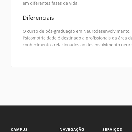
em diferentes fases da vida.
Diferenciais
O curso de pós-graduação em Neurodesenvolvimento, 
Psicomotricidade é destinado a profissionais da área 
conhecimentos relacionados ao desenvolvimento neurol
CAMPUS
NAVEGAÇÃO
SERVIÇOS