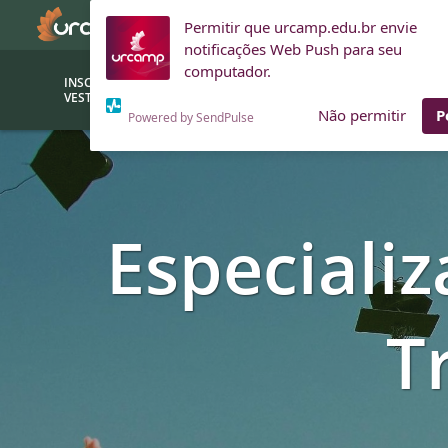
Permitir que urcamp.edu.br envie
notificações Web Push para seu
computador.
INSCRIÇÕES
BOLSAS E
VESTIBULAR
FINANCIAMENTOS
Não permitir
P
Powered by SendPulse
Bolsas
Editor
(funcionários/professores)
Inova
Especiali
Bolsas Sociais
Consult
PROUNI
Clínic
Convênios (empresas)
Núcleo
T
Descontos
Fiscal
Financiamentos
Labora
INTEC
Saiba como ingressar na
Fale com um aten
URCAMP
Labora