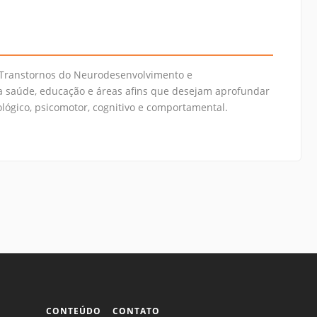
Transtornos do Neurodesenvolvimento e
da saúde, educação e áreas afins que desejam aprofundar
ógico, psicomotor, cognitivo e comportamental.
CONTEÚDO
CONTATO