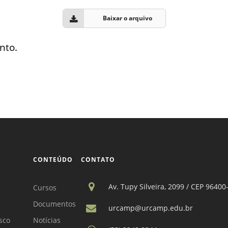
Vídeo Institucional Fazer
es - INTEC
Institucional
Urcamp Faz Bem
Baixar o arquivo
tório de
Internacional
nologia Vegetal -
nto.
Trabalhe Con
Eleições Cons
tório de
FAT 2024
iologia de Alimentos
Ouvidoria
C
PDI - Plano d
tório de Materiais
Desenvolvim
úcleo de Prática
Institucional
ca) - Bagé, Santana do
CONTEÚDO
CONTATO
ento, São Gabriel e
te
Av. Tupy Silveira, 2099 / CEP 96400
Cursos
Núcleo de Práticas
Documentos
úde
urcamp@urcamp.edu.br
sco
Notícias