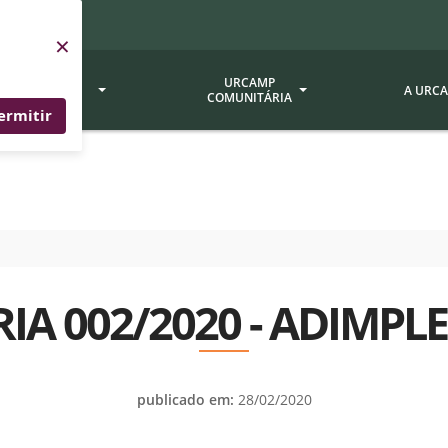
×
SERVIÇOS
URCAMP
A URC
URCAMP
COMUNITÁRIA
ermitir
a - EDIURCAMP
Hospital Universitário
Fundação Att
ção Urcamp
Jornal Minuano
Avaliação Ins
Urcamp
oria Jr.
Museu Dom Diogo de Souza
Museu da Gravura
Comissão Pró
a Veterinária (BAGÉ)
Avaliação (CP
IA 002/2020 - ADIMP
Desenvolvimento Regional
 de Apoio Contábil e
Documentos / 
Nossos Campi - Alegrete,
Resoluções
Bagé, Dom Pedrito, São
tório de Solos -
Gabriel, Santana do
Documentação
publicado em:
28/02/2020
Livramento
dente!!
Editais / Vag
tório de Análise de