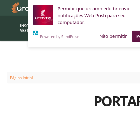
Permitir que urcamp.edu.br envie
notificações Web Push para seu
computador.
INSCRIÇÕES
BOLSAS E
VESTIBULAR
FINANCIAMENTOS
Não permitir
P
Powered by SendPulse
Bolsas
Editor
(funcionários/professores)
Inova
Bolsas Sociais
Consult
Página Inicial
PROUNI
Clínic
PORTAR
Convênios (empresas)
Núcleo
Descontos
Fiscal
Financiamentos
Labora
INTEC
Saiba como ingressar na
Fale com um aten
URCAMP
Labora