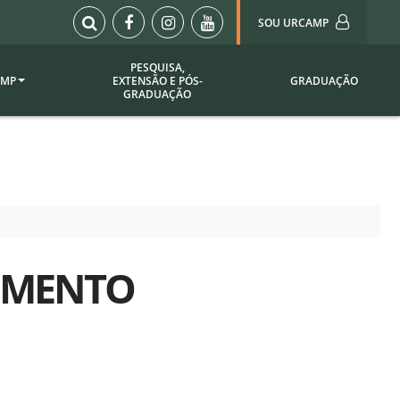
SOU URCAMP
PESQUISA,
AMP
EXTENSÃO E PÓS-
GRADUAÇÃO
Sou Urcamp (Portal)
GRADUAÇÃO
Biblioteca
Biblioteca Virtual
ila Taborda
Enade Urcamp
titucional
Intranet
Plataforma Moodle
pria de
A)
LEMENTO
Setor de Registros
Acadêmicos
Portarias /
SOU I
 Institucional
Webdiário
Webmail
as