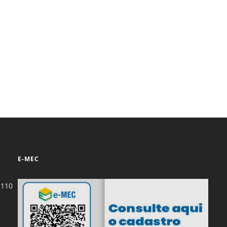
Prova de Proficiência
Manual de TCC
ização
Estruturação de TCC
osco
Calendário
elho Fiscal -
Acadêmico
Manual de Segurança
- Laboratórios da
e
Saúde
ento
Regimento CEUA
 2023-2027
Orientação para
E-MEC
Descarte - URCAMP
Normas Laboratório
-110
de Física
Normas Laboratório
de Topografia