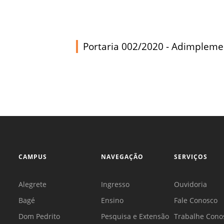
Sement
Labora
Biotec
Portaria 002/2020 - Adimpleme
INTEC
Labora
Microb
- INTE
Labora
NPJ (N
Jurídi
CAMPUS
NAVEGAÇÃO
SERVIÇOS
Livram
Alegre
Alegrete
Ingresso
Ouvidoria
NPS - 
Bagé
Ensino
Fale Conosco
em Sa
Dom Pedrito
Pesquisa e Extensão
Trabalhe Cono