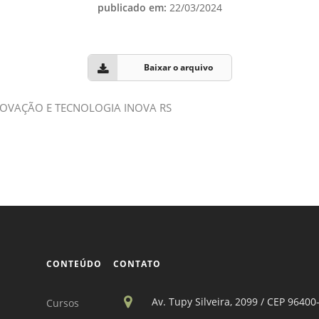
Vídeo Institucional Fazer
publicado em:
22/03/2024
es - INTEC
Institucional
Urcamp Faz Bem
tório de
Internacional
nologia Vegetal -
Trabalhe Con
Baixar o arquivo
Eleições Cons
tório de
OVAÇÃO E TECNOLOGIA INOVA RS
FAT 2024
iologia de Alimentos
Ouvidoria
C
PDI - Plano d
tório de Materiais
Desenvolvim
úcleo de Prática
Institucional
ca) - Bagé, Santana do
ento, São Gabriel e
te
CONTEÚDO
CONTATO
Núcleo de Práticas
úde
Av. Tupy Silveira, 2099 / CEP 96400
Cursos