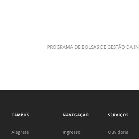
Sement
Labora
Biotec
INTEC
Labora
PROGRAMA DE BOLSAS DE GESTÃO DA IN
Microb
- INTE
Labora
NPJ (N
Jurídi
Livram
Alegre
CAMPUS
NAVEGAÇÃO
SERVIÇOS
NPS - 
em Sa
Alegrete
Ingresso
Ouvidoria