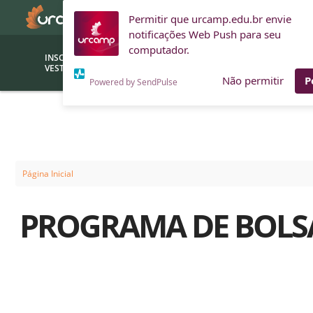
Permitir que urcamp.edu.br envie
notificações Web Push para seu
computador.
INSCRIÇÕES
BOLSAS E
VESTIBULAR
FINANCIAMENTOS
Não permitir
P
Powered by SendPulse
Bolsas
Editor
(funcionários/professores)
Inova
Bolsas Sociais
Consult
Página Inicial
PROUNI
Clínic
PROGRAMA DE BOLSA
Convênios (empresas)
Núcleo
Descontos
Fiscal
Financiamentos
Labora
INTEC
Saiba como ingressar na
Fale com um aten
URCAMP
Labora