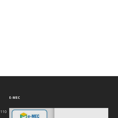
Prova de Proficiência
Manual de TCC
ização
Estruturação de TCC
osco
Calendário
elho Fiscal -
Acadêmico
Manual de Segurança
- Laboratórios da
e
Saúde
ento
Regimento CEUA
 2023-2027
Orientação para
Descarte - URCAMP
Normas Laboratório
E-MEC
de Física
Normas Laboratório
-110
de Topografia