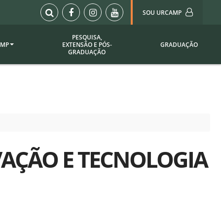
SOU URCAMP
PESQUISA,
AMP
EXTENSÃO E PÓS-
GRADUAÇÃO
Sou Urcamp (Portal)
GRADUAÇÃO
Biblioteca
Biblioteca Virtual
ila Taborda
Enade Urcamp
titucional
Intranet
Plataforma Moodle
pria de
A)
VAÇÃO E TECNOLOGIA
Setor de Registros
Acadêmicos
Portarias /
SOU I
 Institucional
Webdiário
Webmail
as