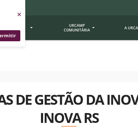
×
SERVIÇOS
URCAMP
A URC
URCAMP
COMUNITÁRIA
ermitir
a - EDIURCAMP
Hospital Universitário
Fundação Att
ção Urcamp
Jornal Minuano
Avaliação Ins
Urcamp
oria Jr.
Museu Dom Diogo de Souza
Museu da Gravura
Comissão Pró
a Veterinária (BAGÉ)
Avaliação (CP
S DE GESTÃO DA INO
Desenvolvimento Regional
 de Apoio Contábil e
Documentos / 
Nossos Campi - Alegrete,
INOVA RS
Resoluções
Bagé, Dom Pedrito, São
tório de Solos -
Gabriel, Santana do
Documentação
Livramento
dente!!
Editais / Vag
tório de Análise de