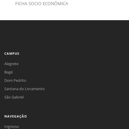
FICHA SOCIO ECONÔMICA
CAMPUS
Alegrete
Bagé
Dom Pedrito
Santana do Livramento
São Gabriel
NAVEGAÇÃO
Ingresso