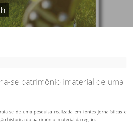
Prova de Proficiência
0h
Manual de TCC
ização
Estruturação de TCC
osco
Calendário
elho Fiscal -
Acadêmico
Manual de Segurança
- Laboratórios da
e
Saúde
ento
Regimento CEUA
na-se patrimônio imaterial de uma
 2023-2027
Orientação para
Descarte - URCAMP
Normas Laboratório
rata-se de uma pesquisa realizada em fontes jornalísticas e
de Física
ição histórica do patrimônio imaterial da região.
Normas Laboratório
de Topografia