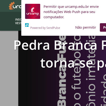
Permitir que urcamp.edu.br envie
notificações Web Push para seu
computador.
INSCRIÇÕES
BOLSAS E
VESTIBULAR
FINANCIAMENTOS
Não permitir
P
Powered by SendPulse
Pedra Branca F
Bolsas
Editor
(funcionários/professores)
Inova
torna-se 
Bolsas Sociais
Consult
PROUNI
Clínic
Convênios (empresas)
Núcleo
Descontos
Fiscal
Financiamentos
Labora
INTEC
Saiba como ingressar na
Fale com um aten
URCAMP
Labora