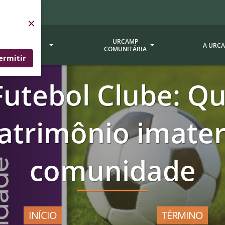
×
SERVIÇOS
URCAMP
A URC
URCAMP
COMUNITÁRIA
ermitir
utebol Clube: Q
a - EDIURCAMP
Hospital Universitário
Fundação Att
ção Urcamp
Jornal Minuano
Avaliação Ins
patrimônio imater
Urcamp
oria Jr.
Museu Dom Diogo de Souza
Museu da Gravura
Comissão Pró
a Veterinária (BAGÉ)
Avaliação (CP
Desenvolvimento Regional
comunidade
 de Apoio Contábil e
Documentos / 
Nossos Campi - Alegrete,
Resoluções
Bagé, Dom Pedrito, São
tório de Solos -
Gabriel, Santana do
Documentação
Livramento
INÍCIO
TÉRMINO
dente!!
Editais / Vag
tório de Análise de