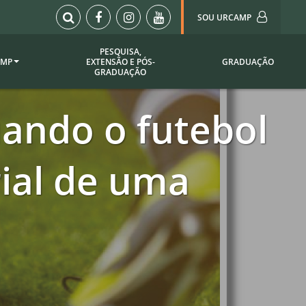
SOU URCAMP
PESQUISA,
AMP
EXTENSÃO E PÓS-
GRADUAÇÃO
Sou Urcamp (Portal)
GRADUAÇÃO
Biblioteca
uando o futebol
Biblioteca Virtual
ila Taborda
Enade Urcamp
titucional
Intranet
ial de uma
Plataforma Moodle
pria de
A)
Setor de Registros
Acadêmicos
Portarias /
SOU I
 Institucional
Webdiário
Webmail
as