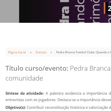
Sement
Labora
Biotec
INTEC
Labora
Microb
- INTE
Página Inicial
Eventos
Pedra Branca Futebol Clube: Quando o 
Labora
NPJ (N
Título curso/evento:
Pedra Branca 
Jurídi
comunidade
Livram
Alegre
Síntese da atividade:
A palestra evidencia a importância d
NPS - 
entrevistas com ex-jogadores. Destaca-se a importância desse t
em Sa
Objetivo(s):
Contribuir reconstituição histórica e valorização 