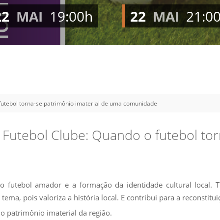
Vídeo Institucional Fazer
es - INTEC
Institucional
22
MAI
19:00h
22
MAI
21:0
Urcamp Faz Bem
tório de
Internacional
nologia Vegetal -
Trabalhe Con
Eleições Cons
tório de
FAT 2024
iologia de Alimentos
Ouvidoria
C
futebol torna-se patrimônio imaterial de uma comunidade
PDI - Plano d
tório de Materiais
Desenvolvim
úcleo de Prática
Futebol Clube: Quando o futebol tor
Institucional
ca) - Bagé, Santana do
ento, São Gabriel e
te
o futebol amador e a formação da identidade cultural local. T
Núcleo de Práticas
ema, pois valoriza a história local. E contribui para a reconstitu
úde
do patrimônio imaterial da região.