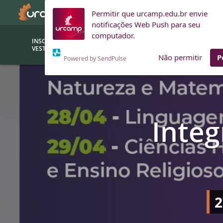
Permitir que urcamp.edu.br envie
notificações Web Push para seu
computador.
INSCRIÇÕES
BOLSAS E
VESTIBULAR
FINANCIAMENTOS
Não permitir
P
Powered by SendPulse
Bolsas
Editor
(funcionários/professores)
Inova
Integ
Bolsas Sociais
Consult
PROUNI
Clínic
Convênios (empresas)
Núcleo
Descontos
Fiscal
Financiamentos
Labora
2
INTEC
Saiba como ingressar na
Fale com um aten
URCAMP
Labora