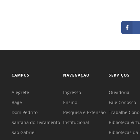
CAMPUS
NAVEGAÇÃO
SERVIÇOS
Alegrete
Ingresso
Ouvidoria
Bagé
Ensino
Fale Conosco
Dom Pedrito
Pesquisa e Extensão
Trabalhe Cono
Santana do Livramento
Institucional
Biblioteca Virt
São Gabriel
Bibliotecas d