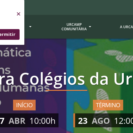
×
SERVIÇOS
URCAMP
A URC
URCAMP
COMUNITÁRIA
ermitir
a - EDIURCAMP
Hospital Universitário
Fundação Att
ção Urcamp
Jornal Minuano
Avaliação Ins
ra Colégios da 
Urcamp
oria Jr.
Museu Dom Diogo de Souza
Museu da Gravura
Comissão Pró
a Veterinária (BAGÉ)
Avaliação (CP
Desenvolvimento Regional
 de Apoio Contábil e
Documentos / 
Nossos Campi - Alegrete,
INÍCIO
TÉRMINO
Resoluções
Bagé, Dom Pedrito, São
tório de Solos -
7
ABR
10:00h
23
AGO
12:0
Gabriel, Santana do
Documentação
Livramento
dente!!
Editais / Vag
tório de Análise de