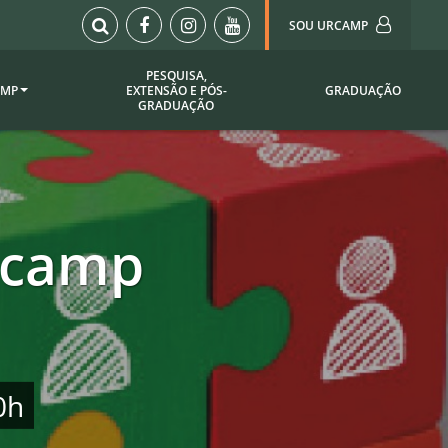
SOU URCAMP
PESQUISA,
AMP
EXTENSÃO E PÓS-
GRADUAÇÃO
Sou Urcamp (Portal)
GRADUAÇÃO
Biblioteca
Biblioteca Virtual
ila Taborda
Enade Urcamp
titucional
Intranet
Urcamp
Plataforma Moodle
pria de
A)
Setor de Registros
Acadêmicos
Portarias /
SOU I
0h
 Institucional
Webdiário
Webmail
as