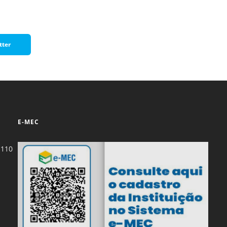
tter
E-MEC
-110