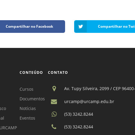
Compartilhar no Facebook
Compartilhar no Twi
CONTEÚDO
CONTATO
Av. Tupy Silveira, 2099 / CEP 96400
Cursos
Documentos
urcamp@urcamp.edu.br
sco
Notícias
(53) 3242.8244
ual
Eventos
(53) 3242.8244
a URCAMP