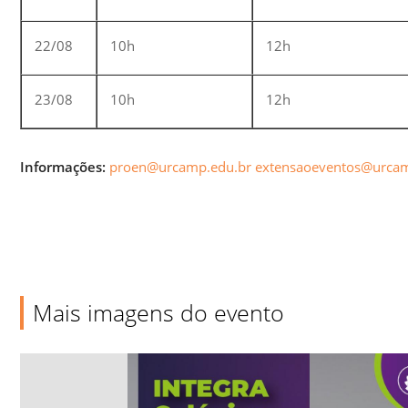
22/08
10h
12h
23/08
10h
12h
Informações:
proen@urcamp.edu.br
extensaoeventos@urcam
Mais imagens do evento