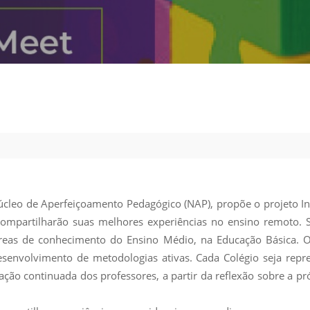
Vídeo Institucional Fazer
es - INTEC
Institucional
Urcamp Faz Bem
tório de
Internacional
nologia Vegetal -
Trabalhe Con
Eleições Cons
tório de
FAT 2024
iologia de Alimentos
Ouvidoria
C
PDI - Plano d
tório de Materiais
Desenvolvim
úcleo de Prática
Institucional
ca) - Bagé, Santana do
cleo de Aperfeiçoamento Pedagógico (NAP), propõe o projeto In
ento, São Gabriel e
s compartilharão suas melhores experiências no ensino remoto.
te
 áreas de conhecimento do Ensino Médio, na Educação Básica. O
e desenvolvimento de metodologias ativas. Cada Colégio seja 
Núcleo de Práticas
ação continuada dos professores, a partir da reflexão sobre a p
úde