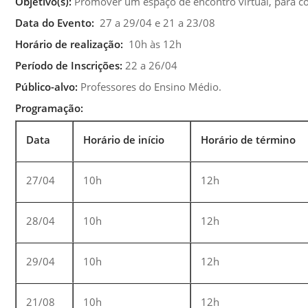
Objetivo(s):
Promover um espaço de encontro virtual, para co
Data do Evento:
27 a 29/04 e 21 a 23/08
Horário de realização:
10h às 12h
Período de Inscrições:
22 a 26/04
Público-alvo:
Professores do Ensino Médio.
Programação:
Data
Horário de início
Horário de término
27/04
10h
12h
28/04
10h
12h
29/04
10h
12h
21/08
10h
12h