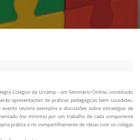
Prova de Proficiência
Manual de TCC
ização
Estruturação de TCC
osco
Calendário
elho Fiscal -
Acadêmico
Manual de Segurança
- Laboratórios da
e
Saúde
ento
Regimento CEUA
 2023-2027
tegra Colégios da Urcamp - um Seminário Online, constituído
Orientação para
 Serão apresentações de práticas pedagógicas bem sucedidas,
Descarte - URCAMP
 evento reunirá exemplos e discussões sobre estratégias de
Normas Laboratório
representado (no mínimo) por um trabalho de cada componente
de Física
rópria prática e no compartilhamento de ideias com os colegas
Normas Laboratório
de Topografia