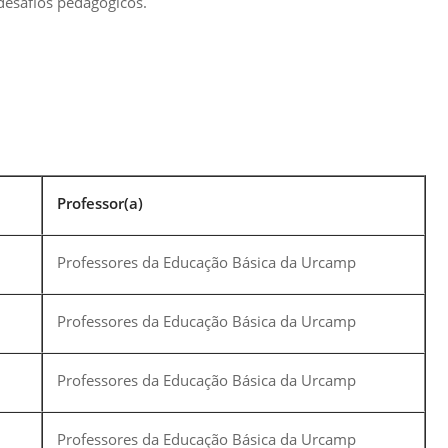
desafios pedagógicos.
Normas Laboratório
de Materiais
Normas Laboratório
de Zoologia
Normas Laboratório
de Química
Professor(a)
Normas Laboratório
de Botânica
Professores da Educação Básica da Urcamp
Normas Laboratório
de Informática
Professores da Educação Básica da Urcamp
Guia Acadêmico
Regimento
Professores da Educação Básica da Urcamp
Institucional URCAMP
Professores da Educação Básica da Urcamp