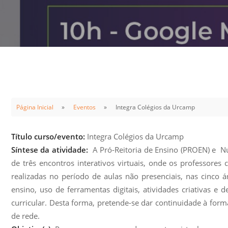
Sement
Labora
Biotec
INTEC
Labora
Microb
- INTE
Página Inicial
Eventos
Integra Colégios da Urcamp
Labora
NPJ (N
Título curso/evento:
Integra Colégios da Urcamp
Jurídi
Síntese da atividade:
A Pró-Reitoria de Ensino (PROEN) e Nú
Livram
de três encontros interativos virtuais, onde os professore
Alegre
realizadas no período de aulas não presenciais, nas cinco
ensino, uso de ferramentas digitais, atividades criativas 
NPS - 
curricular. Desta forma, pretende-se dar continuidade à form
em Sa
de rede.