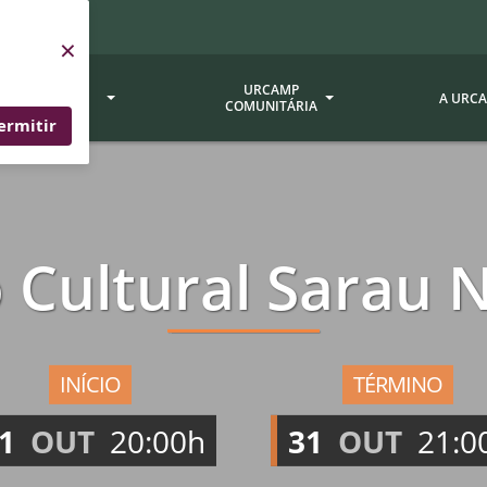
×
SERVIÇOS
URCAMP
A URC
URCAMP
COMUNITÁRIA
ermitir
a - EDIURCAMP
Hospital Universitário
Fundação Att
ção Urcamp
Jornal Minuano
Avaliação Ins
o Cultural Sarau 
Urcamp
oria Jr.
Museu Dom Diogo de Souza
Museu da Gravura
Comissão Pró
a Veterinária (BAGÉ)
Avaliação (CP
Desenvolvimento Regional
 de Apoio Contábil e
Documentos / 
Nossos Campi - Alegrete,
INÍCIO
TÉRMINO
Resoluções
Bagé, Dom Pedrito, São
tório de Solos -
1
OUT
20:00h
31
OUT
21:0
Gabriel, Santana do
Documentação
Livramento
dente!!
Editais / Vag
tório de Análise de