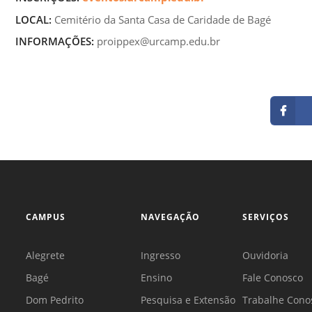
LOCAL:
Cemitério da Santa Casa de Caridade de Bagé
INFORMAÇÕES:
proippex@urcamp.edu.br
CAMPUS
NAVEGAÇÃO
SERVIÇOS
Alegrete
Ingresso
Ouvidoria
Bagé
Ensino
Fale Conosco
Dom Pedrito
Pesquisa e Extensão
Trabalhe Cono