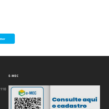
Normas Laboratório
de Materiais
Normas Laboratório
de Zoologia
Normas Laboratório
tter
de Química
Normas Laboratório
de Botânica
Normas Laboratório
de Informática
E-MEC
Guia Acadêmico
Regimento
-110
Institucional URCAMP