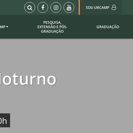
SOU URCAMP
PESQUISA,
AMP
EXTENSÃO E PÓS-
GRADUAÇÃO
Sou Urcamp (Portal)
GRADUAÇÃO
Biblioteca
Biblioteca Virtual
ila Taborda
Enade Urcamp
titucional
Intranet
Noturno
Plataforma Moodle
pria de
A)
Setor de Registros
Acadêmicos
Portarias /
SOU I
0h
 Institucional
Webdiário
Webmail
as