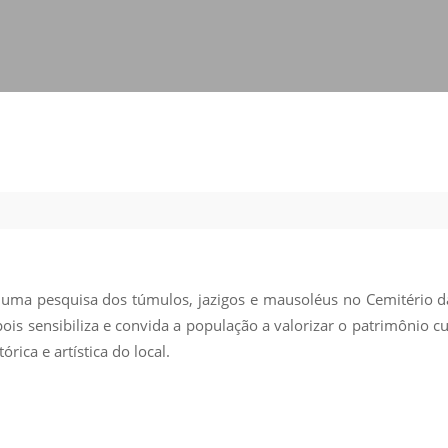
Vídeo Institucional Fazer
es - INTEC
Institucional
Urcamp Faz Bem
tório de
Internacional
nologia Vegetal -
Trabalhe Con
Eleições Cons
tório de
FAT 2024
iologia de Alimentos
Ouvidoria
C
PDI - Plano d
tório de Materiais
Desenvolvim
úcleo de Prática
Institucional
ca) - Bagé, Santana do
uma pesquisa dos túmulos, jazigos e mausoléus no Cemitério da
ento, São Gabriel e
ois sensibiliza e convida a população a valorizar o patrimônio c
te
ica e artística do local.
Núcleo de Práticas
úde