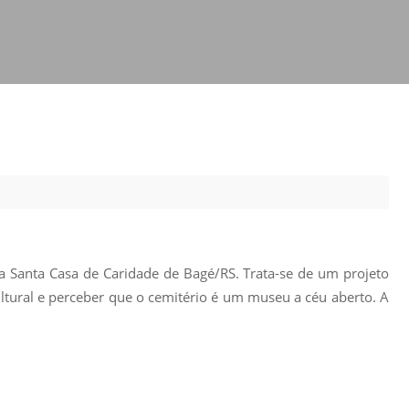
Prova de Proficiência
Manual de TCC
ização
Estruturação de TCC
osco
Calendário
elho Fiscal -
Acadêmico
Manual de Segurança
- Laboratórios da
e
Saúde
ento
Regimento CEUA
 2023-2027
 Santa Casa de Caridade de Bagé/RS. Trata-se de um projeto
Orientação para
Descarte - URCAMP
ultural e perceber que o cemitério é um museu a céu aberto. A
Normas Laboratório
de Física
Normas Laboratório
de Topografia