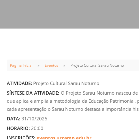
Sement
Labora
Biotec
INTEC
Labora
Microb
- INTE
Página Inicial
Eventos
Projeto Cultural Sarau Noturno
Labora
NPJ (N
ATIVIDADE:
Projeto Cultural Sarau Noturno
Jurídi
SÍNTESE DA ATIVIDADE:
O Projeto Sarau Noturno nasceu de 
Livram
que aplica e amplia a metodologia da Educação Patrimonial, p
Alegre
cada apresentação o Sarau Noturno destaca a importância histór
NPS - 
DATA:
31/10/2025
em Sa
HORÁRIO:
20:00
INSCRIÇÕES:
eventos.urcamp.edu.br