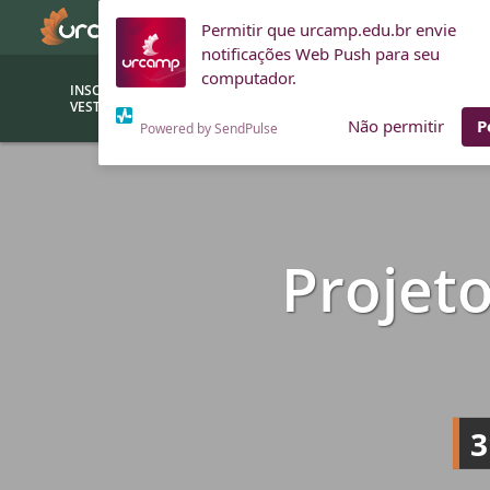
Permitir que urcamp.edu.br envie
notificações Web Push para seu
computador.
INSCRIÇÕES
BOLSAS E
VESTIBULAR
FINANCIAMENTOS
Não permitir
P
Powered by SendPulse
Bolsas
Editor
(funcionários/professores)
Inova
Projet
Bolsas Sociais
Consult
PROUNI
Clínic
Convênios (empresas)
Núcleo
Descontos
Fiscal
Financiamentos
Labora
3
INTEC
Saiba como ingressar na
Fale com um aten
URCAMP
Labora