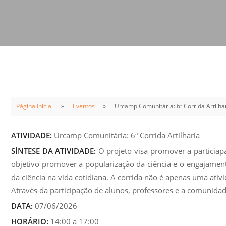
Sement
Labora
Biotec
INTEC
Labora
Microb
- INTE
Página Inicial
Eventos
Urcamp Comunitária: 6ª Corrida Artilha
Labora
NPJ (N
ATIVIDADE:
Urcamp Comunitária: 6ª Corrida Artilharia
Jurídi
SÍNTESE DA ATIVIDADE:
O projeto visa promover a particiapa
Livram
objetivo promover a popularização da ciência e o engajamen
Alegre
da ciência na vida cotidiana. A corrida não é apenas uma ati
Através da participação de alunos, professores e a comunidad
NPS - 
em Sa
DATA:
07/06/2026
HORÁRIO:
14:00 a 17:00