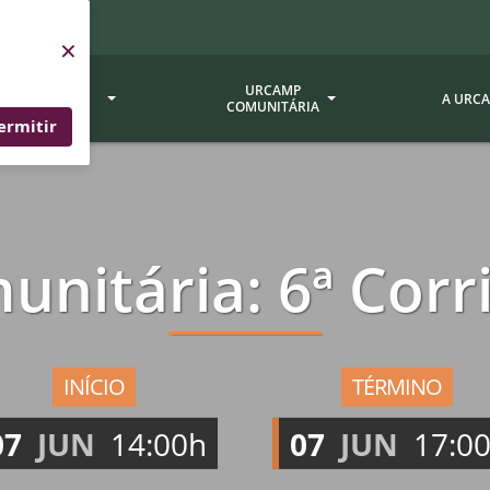
×
SERVIÇOS
URCAMP
A URC
URCAMP
COMUNITÁRIA
ermitir
a - EDIURCAMP
Hospital Universitário
Fundação Att
ção Urcamp
Jornal Minuano
Avaliação Ins
itária: 6ª Corri
Urcamp
oria Jr.
Museu Dom Diogo de Souza
Museu da Gravura
Comissão Pró
a Veterinária (BAGÉ)
Avaliação (CP
Desenvolvimento Regional
 de Apoio Contábil e
Documentos / 
Nossos Campi - Alegrete,
INÍCIO
TÉRMINO
Resoluções
Bagé, Dom Pedrito, São
tório de Solos -
07
JUN
14:00h
07
JUN
17:0
Gabriel, Santana do
Documentação
Livramento
dente!!
Editais / Vag
tório de Análise de