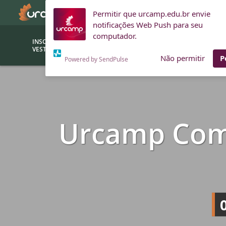
Permitir que urcamp.edu.br envie
notificações Web Push para seu
computador.
INSCRIÇÕES
BOLSAS E
VESTIBULAR
FINANCIAMENTOS
Não permitir
P
Powered by SendPulse
Bolsas
Editor
(funcionários/professores)
Inova
Urcamp Comun
Bolsas Sociais
Consult
PROUNI
Clínic
Convênios (empresas)
Núcleo
Descontos
Fiscal
Financiamentos
Labora
INTEC
Saiba como ingressar na
Fale com um aten
URCAMP
Labora