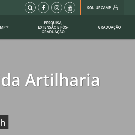
SOU URCAMP
PESQUISA,
AMP
EXTENSÃO E PÓS-
GRADUAÇÃO
Sou Urcamp (Portal)
GRADUAÇÃO
Biblioteca
Biblioteca Virtual
ila Taborda
Enade Urcamp
titucional
Intranet
da Artilharia
Plataforma Moodle
pria de
A)
Setor de Registros
Acadêmicos
Portarias /
SOU I
0h
 Institucional
Webdiário
Webmail
as