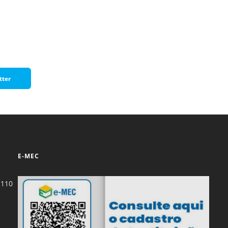
Normas Laboratório
de Materiais
Normas Laboratório
de Zoologia
Normas Laboratório
tter
de Química
Normas Laboratório
de Botânica
Normas Laboratório
de Informática
E-MEC
Guia Acadêmico
Regimento
-110
Institucional URCAMP