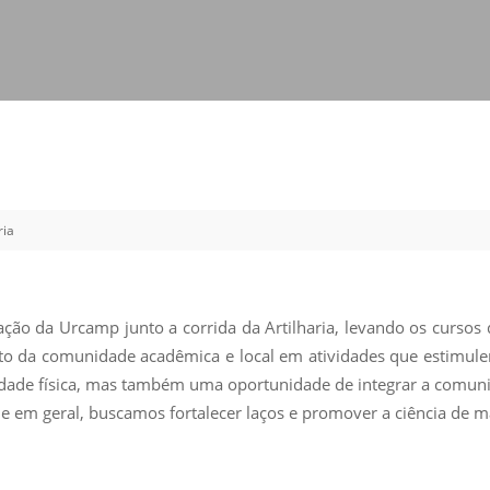
Vídeo Institucional Fazer
es - INTEC
Institucional
Urcamp Faz Bem
tório de
Internacional
nologia Vegetal -
Trabalhe Con
Eleições Cons
tório de
FAT 2024
iologia de Alimentos
Ouvidoria
C
ria
PDI - Plano d
tório de Materiais
Desenvolvim
úcleo de Prática
Institucional
ca) - Bagé, Santana do
ção da Urcamp junto a corrida da Artilharia, levando os cursos 
ento, São Gabriel e
to da comunidade acadêmica e local em atividades que estimulem 
te
vidade física, mas também uma oportunidade de integrar a comunid
e em geral, buscamos fortalecer laços e promover a ciência de man
Núcleo de Práticas
úde