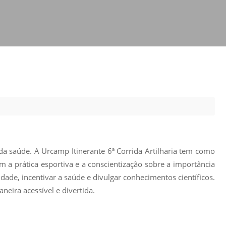
Prova de Proficiência
Manual de TCC
ização
Estruturação de TCC
osco
Calendário
elho Fiscal -
Acadêmico
Manual de Segurança
- Laboratórios da
e
Saúde
ento
Regimento CEUA
 2023-2027
da saúde. A Urcamp Itinerante 6ª Corrida Artilharia tem como
Orientação para
Descarte - URCAMP
a prática esportiva e a conscientização sobre a importância
ade, incentivar a saúde e divulgar conhecimentos científicos.
Normas Laboratório
eira acessível e divertida.
de Física
Normas Laboratório
de Topografia