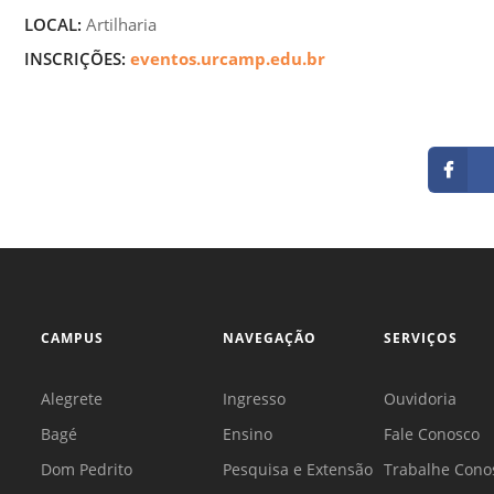
LOCAL:
Artilharia
INSCRIÇÕES:
eventos.urcamp.edu.br
CAMPUS
NAVEGAÇÃO
SERVIÇOS
Alegrete
Ingresso
Ouvidoria
Bagé
Ensino
Fale Conosco
Dom Pedrito
Pesquisa e Extensão
Trabalhe Cono