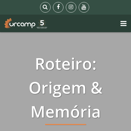
Roteiro:
Origem &
Memória