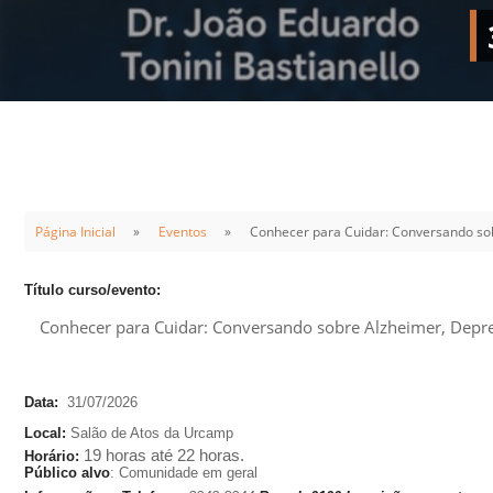
Sement
Labora
Biotec
INTEC
Labora
Microb
- INTE
Página Inicial
Eventos
Conhecer para Cuidar: Conversando so
Labora
NPJ (N
Título curso/evento:
Jurídi
Conhecer para Cuidar: Conversando sobre Alzheimer, Depr
Livram
Alegre
Data:
31/07/2026
NPS - 
L
ocal
:
Salão de Atos da Urcamp
em Sa
19 horas até 22 horas.
H
orário
:
Público alvo
:
Comunidade em geral