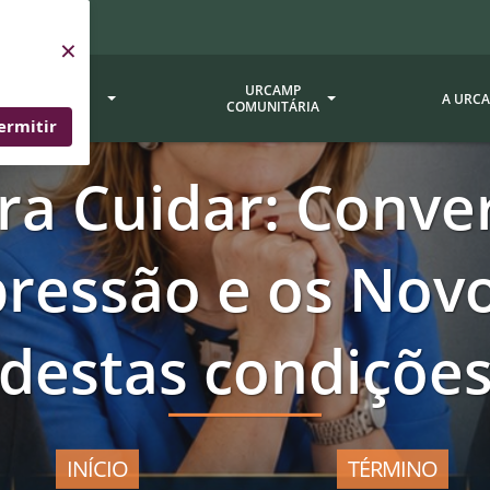
×
SERVIÇOS
URCAMP
A URC
URCAMP
COMUNITÁRIA
ermitir
ra Cuidar: Conve
a - EDIURCAMP
Hospital Universitário
Fundação Att
ção Urcamp
Jornal Minuano
Avaliação Ins
pressão e os Nov
Urcamp
oria Jr.
Museu Dom Diogo de Souza
Museu da Gravura
Comissão Pró
a Veterinária (BAGÉ)
Avaliação (CP
Desenvolvimento Regional
destas condiçõe
 de Apoio Contábil e
Documentos / 
Nossos Campi - Alegrete,
Resoluções
Bagé, Dom Pedrito, São
tório de Solos -
Gabriel, Santana do
Documentação
Livramento
INÍCIO
TÉRMINO
dente!!
Editais / Vag
tório de Análise de