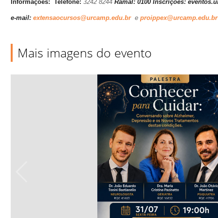
Informações:
Telefone:
3242 8244
Ramal: 0100 Inscrições: eventos.
e-mail:
extensaocursos@urcamp.edu.br
e
proippex@urcamp.edu.br
Mais imagens do evento