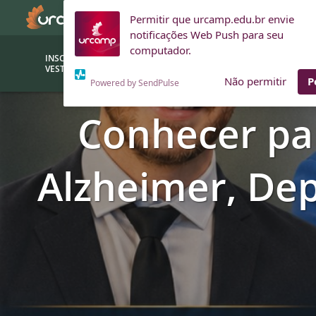
Permitir que urcamp.edu.br envie
notificações Web Push para seu
computador.
INSCRIÇÕES
BOLSAS E
VESTIBULAR
FINANCIAMENTOS
Não permitir
P
Powered by SendPulse
Conhecer pa
Bolsas
Editor
(funcionários/professores)
Inova
Alzheimer, De
Bolsas Sociais
Consult
PROUNI
Clínic
Convênios (empresas)
Núcleo
Descontos
Fiscal
Financiamentos
Labora
INTEC
Saiba como ingressar na
Fale com um aten
URCAMP
Labora