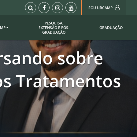
SOU URCAMP
PESQUISA,
AMP
EXTENSÃO E PÓS-
GRADUAÇÃO
Sou Urcamp (Portal)
GRADUAÇÃO
Biblioteca
rsando sobre
Biblioteca Virtual
ila Taborda
Enade Urcamp
titucional
Intranet
os Tratamentos
Plataforma Moodle
pria de
A)
Setor de Registros
s
Acadêmicos
Portarias /
SOU I
 Institucional
Webdiário
Webmail
as