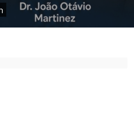
Prova de Proficiência
h
Manual de TCC
ização
Estruturação de TCC
osco
Calendário
elho Fiscal -
Acadêmico
Manual de Segurança
- Laboratórios da
e
Saúde
ento
Regimento CEUA
 2023-2027
Orientação para
Descarte - URCAMP
Normas Laboratório
de Física
Normas Laboratório
de Topografia