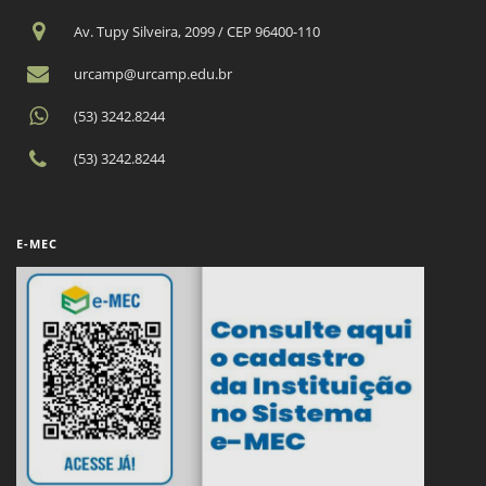
Av. Tupy Silveira, 2099 / CEP 96400-110
urcamp@urcamp.edu.br
(53) 3242.8244
(53) 3242.8244
E-MEC