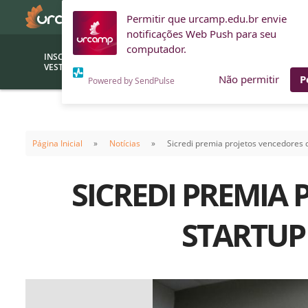
Permitir que urcamp.edu.br envie
notificações Web Push para seu
computador.
INSCRIÇÕES
BOLSAS E
VESTIBULAR
FINANCIAMENTOS
Não permitir
P
Powered by SendPulse
Bolsas
Editor
(funcionários/professores)
Página Inicial
Notícias
Sicredi premia projetos vencedores
Inova
Bolsas Sociais
Consult
SICREDI PREMIA 
PROUNI
Clínic
Convênios (empresas)
Núcleo
STARTUP
Descontos
Fiscal
Financiamentos
Labora
INTEC
Saiba como ingressar na
Fale com um aten
URCAMP
Labora