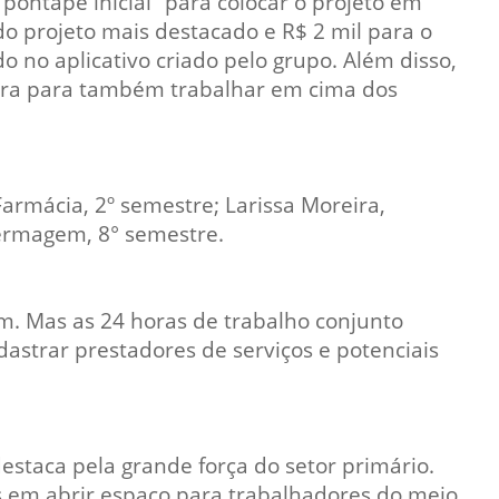
ontapé inicial” para colocar o projeto em
do projeto mais destacado e R$ 2 mil para o
 no aplicativo criado pelo grupo. Além disso,
eira para também trabalhar em cima dos
armácia, 2º semestre; Larissa Moreira,
nfermagem, 8° semestre.
. Mas as 24 horas de trabalho conjunto
dastrar prestadores de serviços e potenciais
destaca pela grande força do setor primário.
s em abrir espaço para trabalhadores do meio