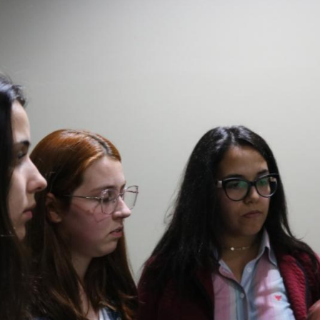
Vídeo Institucional Fazer
es - INTEC
Institucional
Urcamp Faz Bem
tório de
Internacional
nologia Vegetal -
Trabalhe Con
Eleições Cons
tório de
FAT 2024
iologia de Alimentos
Ouvidoria
C
PDI - Plano d
tório de Materiais
Desenvolvim
úcleo de Prática
Institucional
ca) - Bagé, Santana do
ento, São Gabriel e
te
Núcleo de Práticas
úde