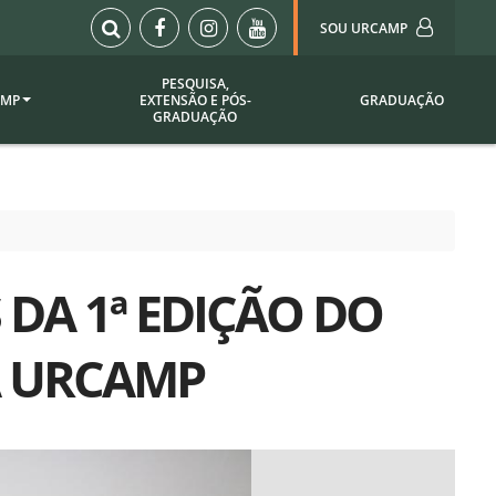
SOU URCAMP
PESQUISA,
AMP
EXTENSÃO E PÓS-
GRADUAÇÃO
Sou Urcamp (Portal)
GRADUAÇÃO
Biblioteca
Biblioteca Virtual
ila Taborda
Enade Urcamp
titucional
Intranet
 DA 1ª EDIÇÃO DO
Plataforma Moodle
pria de
A)
Setor de Registros
A URCAMP
Acadêmicos
Portarias /
SOU I
 Institucional
Webdiário
Webmail
as