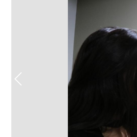
Sement
Labora
Biotec
INTEC
Labora
Microb
- INTE
Labora
NPJ (N
Jurídi
Livram
Alegre
NPS - 
em Sa