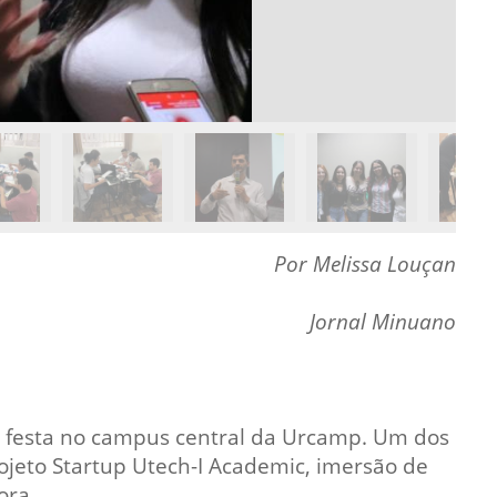
Normas Laboratório
de Materiais
Normas Laboratório
de Zoologia
Normas Laboratório
de Química
Normas Laboratório
de Botânica
Por Melissa Louçan
Normas Laboratório
Jornal Minuano
de Informática
Guia Acadêmico
Regimento
Institucional URCAMP
em festa no campus central da Urcamp. Um dos
ojeto Startup Utech-I Academic, imersão de
ora.