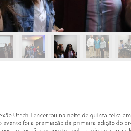
nexão Utech-I encerrou na noite de quinta-feira 
 evento foi a premiação da primeira edição do pr
uções de desafios propostos pela equipe organizad