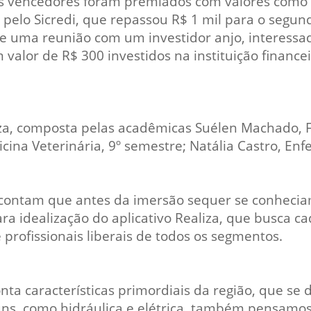
s vencedores foram premiados com valores como ‘p
 pelo Sicredi, que repassou R$ 1 mil para o segun
 uma reunião com um investidor anjo, interessado
valor de R$ 300 investidos na instituição financ
iza, composta pelas acadêmicas Suélen Machado, F
icina Veterinária, 9º semestre; Natália Castro, E
contam que antes da imersão sequer se conheciam
ra idealização do aplicativo Realiza, que busca ca
 profissionais liberais de todos os segmentos.
ta características primordiais da região, que se 
uns, como hidráulica e elétrica, também pensamo