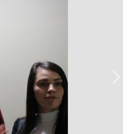
Prova de Proficiência
Manual de TCC
ização
Estruturação de TCC
osco
Calendário
elho Fiscal -
Acadêmico
Manual de Segurança
- Laboratórios da
e
Saúde
ento
Regimento CEUA
 2023-2027
Orientação para
Descarte - URCAMP
Normas Laboratório
de Física
Normas Laboratório
de Topografia