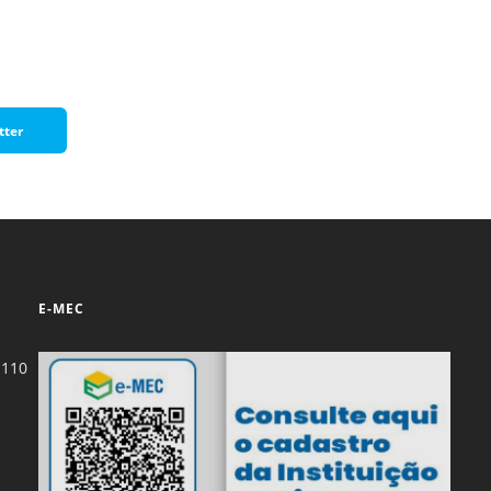
Normas Laboratório
de Materiais
Normas Laboratório
de Zoologia
tter
Normas Laboratório
de Química
Normas Laboratório
de Botânica
Normas Laboratório
E-MEC
de Informática
Guia Acadêmico
-110
Regimento
Institucional URCAMP