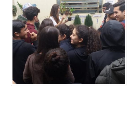
Sement
Labora
Biotec
INTEC
Labora
Microb
- INTE
Labora
NPJ (N
Jurídi
Livram
Alegre
NPS - 
em Sa