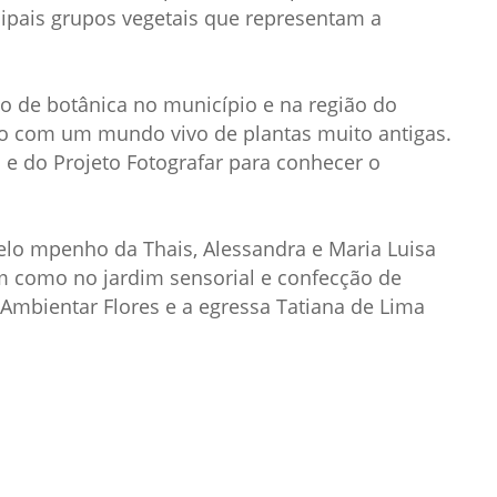
cipais grupos vegetais que representam a
Prova de Proficiência
Manual de TCC
ização
Estruturação de TCC
osco
o de botânica no município e na região do
to com um mundo vivo de plantas muito antigas.
Calendário
elho Fiscal -
o e do Projeto Fotografar para conhecer o
Acadêmico
Manual de Segurança
- Laboratórios da
lo mpenho da Thais, Alessandra e Maria Luisa
e
Saúde
m como no jardim sensorial e confecção de
ento
Regimento CEUA
Ambientar Flores e a egressa Tatiana de Lima
 2023-2027
Orientação para
Descarte - URCAMP
Normas Laboratório
de Física
Normas Laboratório
de Topografia