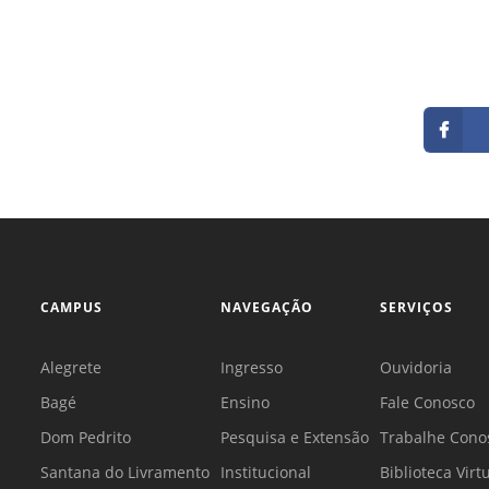
CAMPUS
NAVEGAÇÃO
SERVIÇOS
Alegrete
Ingresso
Ouvidoria
Bagé
Ensino
Fale Conosco
Dom Pedrito
Pesquisa e Extensão
Trabalhe Cono
Santana do Livramento
Institucional
Biblioteca Virt