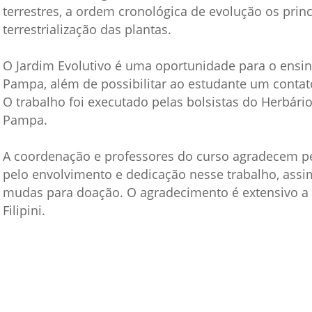
Vídeo Institucional Fazer
terrestres, a ordem cronológica de evolução os prin
es - INTEC
Institucional
Urcamp Faz Bem
terrestrialização das plantas.
tório de
Internacional
nologia Vegetal -
Trabalhe Con
O Jardim Evolutivo é uma oportunidade para o ensin
Pampa, além de possibilitar ao estudante um conta
Eleições Cons
tório de
O trabalho foi executado pelas bolsistas do Herbári
FAT 2024
iologia de Alimentos
Pampa.
Ouvidoria
C
A coordenação e professores do curso agradecem pe
PDI - Plano d
tório de Materiais
pelo envolvimento e dedicação nesse trabalho, assi
Desenvolvim
úcleo de Prática
mudas para doação. O agradecimento é extensivo a 
Institucional
ca) - Bagé, Santana do
Filipini.
ento, São Gabriel e
te
Núcleo de Práticas
úde