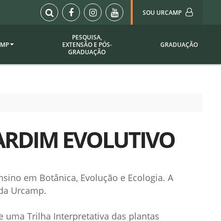
SOU URCAMP
PESQUISA,
AMP
EXTENSÃO E PÓS-
GRADUAÇÃO
Sou Urcamp (Portal)
GRADUAÇÃO
Biblioteca
Biblioteca Virtual
ila Taborda
Enade Urcamp
titucional
Intranet
JARDIM EVOLUTIVO
Plataforma Moodle
pria de
A)
Setor de Registros
Acadêmicos
Portarias /
sino em Botânica, Evolução e Ecologia. A
SOU I
s da Urcamp.
 Institucional
Webdiário
Webmail
as
 uma Trilha Interpretativa das plantas