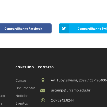
Compartilhar no Facebook
Compartilhar no Twi
CONTEÚDO
CONTATO
Av. Tupy Silveira, 2099 / CEP 96400
Cursos
Documentos
urcamp@urcamp.edu.br
sco
Notícias
(53) 3242.8244
ual
Eventos