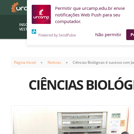
Permitir que urcamp.edu.br envie
notificações Web Push para seu
computador.
INSCRIÇÕES
BOLSAS E
VESTIBULAR
FINANCIAMENTOS
Não permitir
P
Powered by SendPulse
Bolsas
Editor
(funcionários/professores)
Página Inicial
Notícias
Ciências Biológicas é sucesso com Ja
Inova
Bolsas Sociais
Consult
CIÊNCIAS BIOLÓG
PROUNI
Clínic
Convênios (empresas)
Núcleo
Descontos
Fiscal
Financiamentos
Labora
INTEC
Saiba como ingressar na
Fale com um aten
URCAMP
Labora