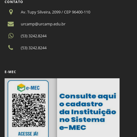
CONTATO
Av. Tupy Silveira, 2099 / CEP 96400-110
urcamp@urcamp.edu.br
(53) 3242.8244
(53) 3242.8244
E-MEC