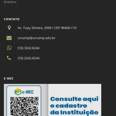
Eventos
CONTATO
Av. Tupy Silveira, 2099 / CEP 96400-110
urcamp@urcamp.edu.br
(53) 3242.8244
(53) 3242.8244
E-MEC