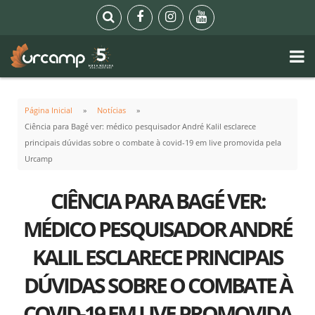
Página Inicial
Notícias
Ciência para Bagé ver: médico pesquisador André Kalil esclarece
principais dúvidas sobre o combate à covid-19 em live promovida pela
Urcamp
CIÊNCIA PARA BAGÉ VER:
MÉDICO PESQUISADOR ANDRÉ
KALIL ESCLARECE PRINCIPAIS
DÚVIDAS SOBRE O COMBATE À
COVID-19 EM LIVE PROMOVIDA