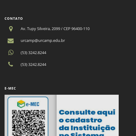
CONTATO
Av. Tupy Silveira, 2099 / CEP 96400-110
urcamp@urcamp.edu.br
(53) 3242.8244
(53) 3242.8244
E-MEC