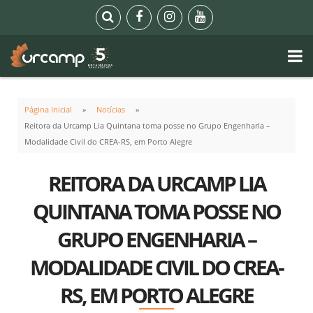
Página Inicial
Notícias
Reitora da Urcamp Lia Quintana toma posse no Grupo Engenharia –
Modalidade Civil do CREA-RS, em Porto Alegre
REITORA DA URCAMP LIA
QUINTANA TOMA POSSE NO
GRUPO ENGENHARIA –
MODALIDADE CIVIL DO CREA-
RS, EM PORTO ALEGRE