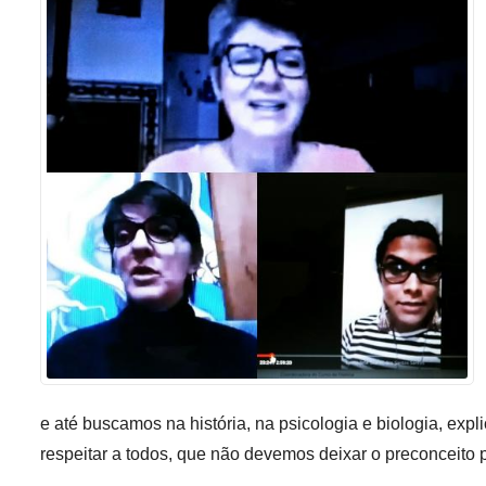
Sement
Labora
Biotec
INTEC
Labora
Microb
- INTE
Labora
NPJ (N
Jurídi
Livram
Alegre
NPS - 
e até buscamos na história, na psicologia e biologia, e
em Sa
respeitar a todos, que não devemos deixar o preconceito 