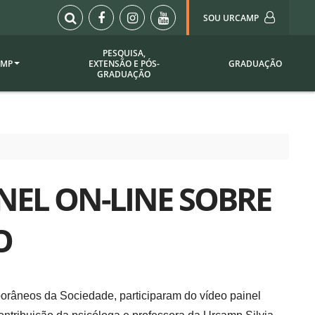
SOU URCAMP
PESQUISA,
AMP
EXTENSÃO E PÓS-
GRADUAÇÃO
Sou Urcamp (Portal)
GRADUAÇÃO
Biblioteca
Biblioteca Virtual
ila Taborda
Enade Urcamp
titucional
Intranet
NEL ON-LINE SOBRE
Plataforma Moodle
pria de
A)
Setor de Registros
O
Acadêmicos
Portarias /
SOU I
 Institucional
Webdiário
porâneos da Sociedade, participaram do vídeo painel
Webmail
as