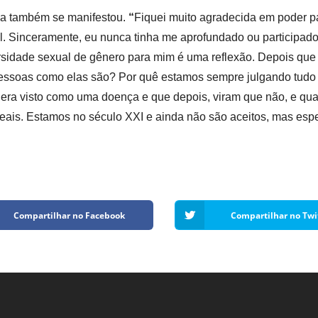
ia
também se manifestou.
“
Fiquei muito agradecida em poder pa
l. Sinceramente, eu nunca tinha me aprofundado ou participad
rsidade sexual de gênero para mim é uma reflexão.
De
pois que
 pessoas como elas são?
Por quê
estamos sempre julgando tudo 
ra visto como uma doença e que depois, viram que não, e qua
reais. Estamos no século XXI e ainda não são aceitos, mas es
Compartilhar no Facebook
Compartilhar no Twi