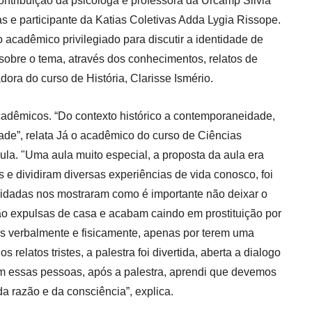
ontribuição da psicóloga e professora da Urcamp Silvia
Prova de Proficiência
as e participante da Katias Coletivas Adda Lygia Rissope.
Manual de TCC
ização
adêmico privilegiado para discutir a identidade de
sobre o tema, através dos conhecimentos, relatos de
Estruturação de TCC
osco
ora do curso de História, Clarisse Ismério.
Calendário
elho Fiscal -
Acadêmico
adêmicos. “
Do contexto histórico a contemporaneidade,
Manual de Segurança
dade”,
relata Já o acadêmico do curso de Ciências
- Laboratórios da
e
ula. "U
ma aula muito especial, a proposta da aula era
Saúde
ento
s e dividiram diversas
experiências
de vida conosco, foi
Regimento CEUA
 2023-2027
vidadas nos mostraram como é importante não deixar o
Orientação para
o expulsas de casa e acabam caindo em prostituição por
Descarte - URCAMP
s verbalmente e fisicamente, apenas por terem uma
Normas Laboratório
relatos tristes, a palestra foi divertida, aberta a dialogo
de Física
om essas pessoas, após a palestra, aprendi que devemos
Normas Laboratório
da razão e da consciência”,
explica
.
de Topografia