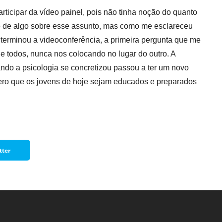
rticipar da vídeo painel, pois não tinha noção do quanto
Normas Laboratório
o de algo sobre esse assunto, mas como me esclareceu
de Materiais
 terminou a
videoconferência,
a primeira pergunta que me
Normas Laboratório
e todos, nunca nos coloca
ndo
no lugar do outro. A
de Zoologia
ndo a psicologia se concretizou passou a ter um novo
Normas Laboratório
pero que os jovens de hoje sejam educados e preparados
de Química
Normas Laboratório
de Botânica
Normas Laboratório
de Informática
tter
Guia Acadêmico
Regimento
Institucional URCAMP