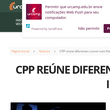
Permitir que urcamp.edu.br envie
notificações Web Push para seu
computador.
INSCRIÇÕES
BOLSAS E
VESTIBULAR
FINANCIAMENTOS
Não permitir
P
Powered by SendPulse
Bolsas
Editor
(funcionários/professores)
Página Inicial
Notícias
CPP reúne diferentes cursos num Pai
Inova
Bolsas Sociais
Consult
CPP REÚNE DIFERE
PROUNI
Clínic
Convênios (empresas)
Núcleo
Descontos
Fiscal
Financiamentos
Labora
INTEC
Saiba como ingressar na
Fale com um aten
URCAMP
Labora