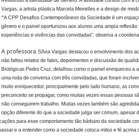
Refletindo a Identidade de Gênero. A atividade contou com a c
Vídeo Institucional Fazer
es - INTEC
Institucional
Vargas, a artista plástica Marcela Meirelles e a design de mod
Urcamp Faz Bem
tório de
Internacional
“
A CPP Desafios Contemporâneos da Sociedade é um espaço ac
nologia Vegetal -
gênero e o painel oportunizou aos alunos uma ampla reflexão 
Trabalhe Con
experiências e vivências das convidadas”, observa a coordenad
Eleições Cons
tório de
FAT 2024
A professora
Sílvia Vargas
destacou o envolvimento dos ac
iologia de Alimentos
Ouvidoria
C
não faltou relatos de fatos, depoimentos e discussão de quali
PDI - Plano d
Biológicas
Pedro Cruz,
detalhou como o painel enriqueceu a a
tório de Materiais
Desenvolvim
uma roda de conversa com três convidadas, que foram incrívei
úcleo de Prática
Institucional
muito
enriquecedor
, principalmente pelo lado humano, as con
ca) - Bagé, Santana do
preconceito se propagar, como muitas vezes essas pessoas sã
ento, São Gabriel e
não conseguirem trabalho.
M
uitas vezes também são agredida
te
opção diferente do que a sociedade julga ser comum, apesar dos 
Núcleo de Práticas
xplicações para esse comportamento tão bárbaro da sociedade c
úde
passar e a entender como a sociedade coloca mitos e fé acima 