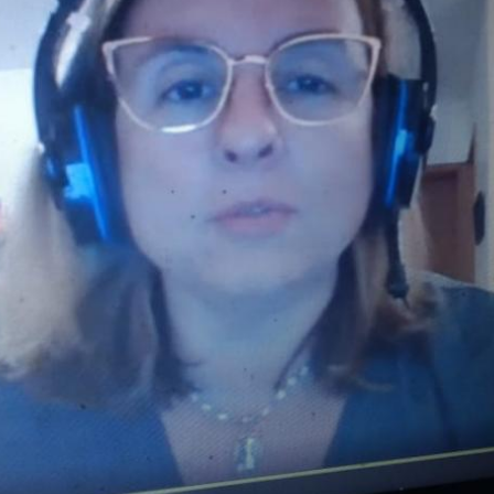
Vídeo Institucional Fazer
es - INTEC
Institucional
Urcamp Faz Bem
tório de
Internacional
nologia Vegetal -
Trabalhe Con
Eleições Cons
tório de
FAT 2024
iologia de Alimentos
Ouvidoria
C
PDI - Plano d
tório de Materiais
Desenvolvim
úcleo de Prática
Institucional
ca) - Bagé, Santana do
ento, São Gabriel e
te
Núcleo de Práticas
úde