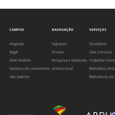
CAMPUS
NAVEGAÇÃO
SERVIÇOS
Alegrete
Ingresso
Ouvidoria
Bagé
Ensino
Fale Conosco
Dom Pedrito
Pesquisa e Extensão
Trabalhe Cono
Santana do Livramento
Institucional
Biblioteca Virt
São Gabriel
Bibliotecas d