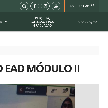
SOU URCAMP
PESQUISA,
AMP
EXTENSÃO E PÓS-
GRADUAÇÃO
Sou Urcamp (Portal)
GRADUAÇÃO
Biblioteca
Biblioteca Virtual
ila Taborda
Enade Urcamp
titucional
Intranet
 EAD MÓDULO II
Plataforma Moodle
pria de
A)
Setor de Registros
Acadêmicos
Portarias /
SOU I
 Institucional
Webdiário
Webmail
as