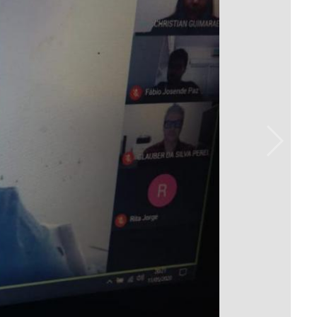
Prova de Proficiência
Manual de TCC
ização
Estruturação de TCC
osco
Calendário
elho Fiscal -
Acadêmico
Manual de Segurança
- Laboratórios da
e
Saúde
ento
Regimento CEUA
 2023-2027
Orientação para
Descarte - URCAMP
Normas Laboratório
de Física
Normas Laboratório
de Topografia