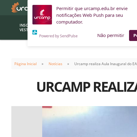
Permitir que urcamp.edu.br envie
notificações Web Push para seu
computador.
INSCRIÇÕES
BOLSAS E
VESTIBULAR
FINANCIAMENTOS
Não permitir
P
Powered by SendPulse
Bolsas
Editor
(funcionários/professores)
Página Inicial
Notícias
Urcamp realiza Aula Inaugural do EA
Inova
Bolsas Sociais
Consult
URCAMP REALIZ
PROUNI
Clínic
Convênios (empresas)
Núcleo
Descontos
Fiscal
Financiamentos
Labora
INTEC
Saiba como ingressar na
Fale com um aten
URCAMP
Labora