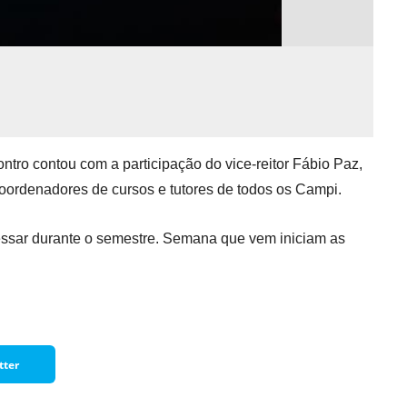
Normas Laboratório
de Materiais
Normas Laboratório
de Zoologia
Normas Laboratório
de Química
ntro contou com a participação do vice-reitor Fábio Paz,
Normas Laboratório
oordenadores de cursos e tutores de todos os Campi.
de Botânica
essar durante o semestre. Semana que vem iniciam as
Normas Laboratório
de Informática
Guia Acadêmico
Regimento
Institucional URCAMP
tter