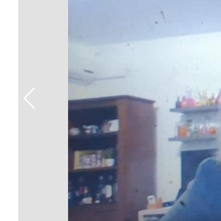
Sement
Labora
Biotec
INTEC
Labora
Microb
- INTE
Labora
NPJ (N
Jurídi
Livram
Alegre
NPS - 
em Sa