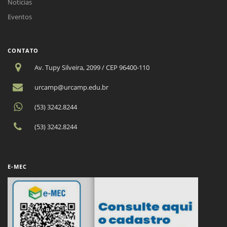
Notícias
Eventos
CONTATO
Av. Tupy Silveira, 2099 / CEP 96400-110
urcamp@urcamp.edu.br
(53) 3242.8244
(53) 3242.8244
E-MEC