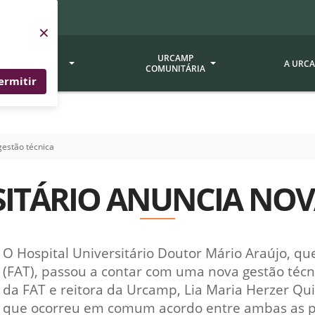
×
SERVIÇOS
URCAMP
A URC
URCAMP
COMUNITÁRIA
ermitir
a - EDIURCAMP
Hospital Universitário
Fundação Att
gestão técnica
ção Urcamp
Jornal Minuano
Avaliação Ins
Urcamp
oria Jr.
Museu Dom Diogo de Souza
SITÁRIO ANUNCIA NOV
Museu da Gravura
Comissão Pró
a Veterinária (BAGÉ)
Avaliação (CP
Desenvolvimento Regional
 de Apoio Contábil e
Documentos / 
Nossos Campi - Alegrete,
O Hospital Universitário Doutor Mário Araújo, q
Resoluções
Bagé, Dom Pedrito, São
tório de Solos -
(FAT), passou a contar com uma nova gestão técnic
Gabriel, Santana do
Documentação
da FAT e reitora da Urcamp, Lia Maria Herzer Qu
Livramento
dente!!
Editais / Vag
que ocorreu em comum acordo entre ambas as pa
tório de Análise de