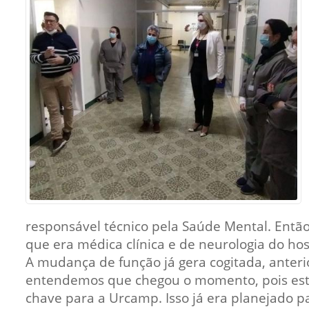
Sement
Labora
Biotec
INTEC
Labora
Microb
- INTE
Labora
NPJ (N
Jurídi
Livram
responsável técnico pela Saúde Mental. Então
Alegre
que era médica clínica e de neurologia do hosp
A mudança de função já gera cogitada, anteri
NPS - 
entendemos que chegou o momento, pois estav
em Sa
chave para a Urcamp. Isso já era planejado p