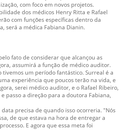
ização, com foco em novos projetos.
Prova de Proficiência
bilidade dos médicos Henry Ritta e Rafael
Manual de TCC
ização
erão com funções específicas dentro da
Estruturação de TCC
osco
ra, será a médica Fabiana Dianin.
Calendário
elho Fiscal -
Acadêmico
Manual de Segurança
pelo fato de considerar que alcançou as
- Laboratórios da
ora, assumirá a função de médico auditor.
e
Saúde
ro tivemos um período fantástico. Surreal é a
ento
Regimento CEUA
é uma experiência que poucos terão na vida, e
 2023-2027
gora, serei médico auditor, e o Rafael Ribeiro,
Orientação para
Descarte - URCAMP
 e passo a direção para a doutora Fabiana,
Normas Laboratório
 data precisa de quando isso ocorreria. "Nós
de Física
sa, de que estava na hora de entregar a
Normas Laboratório
 processo. E agora que essa meta foi
de Topografia