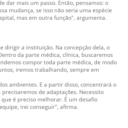
e dar mais um passo. Então, pensamos: o
Normas Laboratório
ssa mudança, se isso não seria uma espécie
de Materiais
spital, mas em outra função", argumenta.
Normas Laboratório
de Zoologia
Normas Laboratório
dirigir a instituição. Na concepção dela, o
de Química
. Dentro da parte médica, clínica, buscaremos
Normas Laboratório
etendemos compor toda parte médica, de modo
de Botânica
suntos, iremos trabalhando, sempre em
Normas Laboratório
de Informática
s ambientes. E a partir disso, concentrará o
, precisaremos de adaptações. Necessito
Guia Acadêmico
 que é preciso melhorar. É um desafio
Regimento
uipe, irei conseguir", afirma.
Institucional URCAMP