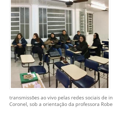
Sement
Labora
Biotec
INTEC
Labora
Microb
- INTE
Labora
NPJ (N
Jurídi
Livram
Alegre
NPS - 
transmissões ao vivo pelas redes sociais de
em Sa
Coronel, sob a orientação da professora Robe