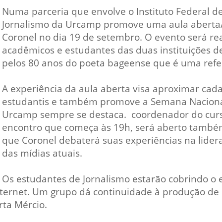
Vídeo Institucional Fazer
es - INTEC
Institucional
Numa parceria que envolve o Instituto Federal de 
Urcamp Faz Bem
Jornalismo da Urcamp promove uma aula aberta/In
tório de
Internacional
Coronel no dia 19 de setembro. O evento será rea
nologia Vegetal -
Trabalhe Con
acadêmicos e estudantes das duas instituições
pelos 80 anos do poeta bageense que é uma refer
Eleições Cons
tório de
FAT 2024
iologia de Alimentos
A experiência
da aula aberta visa aproximar cada
Ouvidoria
C
estudantis e também promove a Semana Nacional 
PDI - Plano d
Urcamp sempre se destaca.
coordenador do curso
tório de Materiais
Desenvolvim
encontro que começa às 19h, será aberto também
úcleo de Prática
Institucional
que Coronel debaterá suas experiências na lider
ca) - Bagé, Santana do
das mídias atuais.
ento, São Gabriel e
te
Os estudantes de Jornalismo estarão cobrindo o 
Núcleo de Práticas
 internet. Um grupo dá continuidade à produção d
úde
rta Mércio.