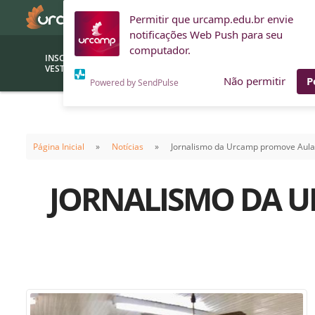
Permitir que urcamp.edu.br envie
notificações Web Push para seu
computador.
INSCRIÇÕES
BOLSAS E
VESTIBULAR
FINANCIAMENTOS
Não permitir
P
Powered by SendPulse
Bolsas
Editor
(funcionários/professores)
Página Inicial
Notícias
Jornalismo da Urcamp promove Aula 
Inova
Bolsas Sociais
Consult
JORNALISMO DA 
PROUNI
Clínic
Convênios (empresas)
Núcleo
Descontos
Fiscal
Financiamentos
Labora
INTEC
Saiba como ingressar na
Fale com um aten
URCAMP
Labora