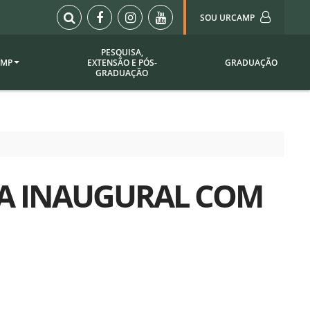
SOU URCAMP
PESQUISA,
AMP
EXTENSÃO E PÓS-
GRADUAÇÃO
Sou Urcamp (Portal)
GRADUAÇÃO
Biblioteca
Biblioteca Virtual
ila Taborda
Enade Urcamp
titucional
Intranet
A INAUGURAL COM
Plataforma Moodle
pria de
A)
Setor de Registros
Acadêmicos
Portarias /
SOU I
 Institucional
Webdiário
Webmail
as