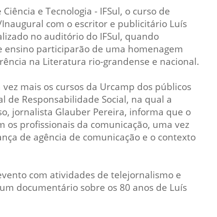
Prova de Proficiência
Ciência e Tecnologia - IFSul, o curso de
augural com o escritor e publicitário Luís
Manual de TCC
ização
lizado no auditório do IFSul, quando
Estruturação de TCC
osco
 de ensino participarão de uma homenagem
Calendário
ência na Literatura rio-grandense e nacional.
elho Fiscal -
Acadêmico
 vez mais os cursos da Urcamp dos públicos
Manual de Segurança
de Responsabilidade Social, na qual a
- Laboratórios da
e
, jornalista Glauber Pereira, informa que o
Saúde
ento
 os profissionais da comunicação, uma vez
Regimento CEUA
 2023-2027
ança de agência de comunicação e o contexto
Orientação para
Descarte - URCAMP
evento com atividades de telejornalismo e
Normas Laboratório
de Física
e um documentário sobre os 80 anos de Luís
Normas Laboratório
de Topografia