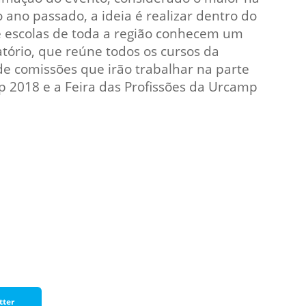
Prova de Proficiência
 ano passado, a ideia é realizar dentro do
e escolas de toda a região conhecem um
Manual de TCC
ização
tório, que reúne todos os cursos da
Estruturação de TCC
osco
e comissões que irão trabalhar na parte
Calendário
 2018 e a Feira das Profissões da Urcamp
elho Fiscal -
Acadêmico
Manual de Segurança
- Laboratórios da
e
Saúde
ento
Regimento CEUA
 2023-2027
Orientação para
Descarte - URCAMP
Normas Laboratório
de Física
Normas Laboratório
tter
de Topografia