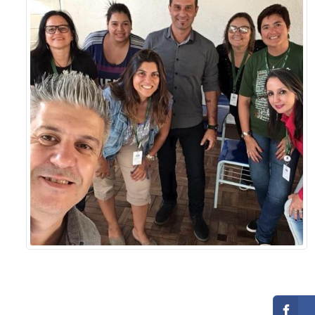
Sement
Labora
Biotec
INTEC
Labora
Microb
- INTE
Labora
NPJ (N
Jurídi
Livram
Alegre
NPS - 
em Sa