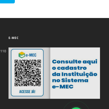
Normas Laboratório
de Materiais
Normas Laboratório
de Zoologia
Normas Laboratório
E-MEC
de Química
Normas Laboratório
-110
de Botânica
Normas Laboratório
de Informática
Guia Acadêmico
Regimento
Institucional URCAMP