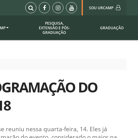
SOU URCAMP
PESQUISA,
AMP
EXTENSÃO E PÓS-
GRADUAÇÃO
Sou Urcamp (Portal)
GRADUAÇÃO
Biblioteca
Biblioteca Virtual
ila Taborda
Enade Urcamp
titucional
Intranet
PROGRAMAÇÃO DO
Plataforma Moodle
pria de
A)
Setor de Registros
18
Acadêmicos
Portarias /
SOU I
 Institucional
Webdiário
 reuniu nessa quarta-feira, 14. Eles já
Webmail
as
amação do evento, considerado o maior na