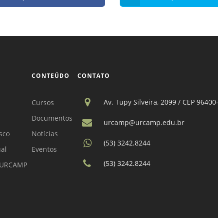
CONTEÚDO
CONTATO
Av. Tupy Silveira, 2099 / CEP 96400
Cursos
Documentos
urcamp@urcamp.edu.br
sco
Notícias
(53) 3242.8244
ual
Eventos
(53) 3242.8244
a URCAMP