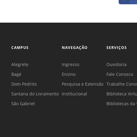
CAMPUS
NAVEGAÇÃO
SERVIÇOS
Alegrete
Ingresso
Ouvidoria
Bagé
Ensino
Fale Conosco
Dom Pedrito
Pesquisa e Extensão
Trabalhe Cono
Santana do Livramento
Institucional
Biblioteca Virt
São Gabriel
Bibliotecas d