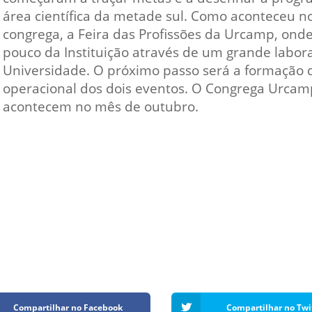
Vídeo Institucional Fazer
es - INTEC
Institucional
área científica da metade sul. Como aconteceu no
Urcamp Faz Bem
congrega, a Feira das Profissões da Urcamp, ond
tório de
Internacional
pouco da Instituição através de um grande labora
nologia Vegetal -
Trabalhe Con
Universidade. O próximo passo será a formação d
operacional dos dois eventos. O Congrega Urcamp
Eleições Cons
tório de
acontecem no mês de outubro.
FAT 2024
iologia de Alimentos
Ouvidoria
C
PDI - Plano d
tório de Materiais
Desenvolvim
úcleo de Prática
Institucional
ca) - Bagé, Santana do
ento, São Gabriel e
te
Núcleo de Práticas
úde
Compartilhar no Facebook
Compartilhar no Twi