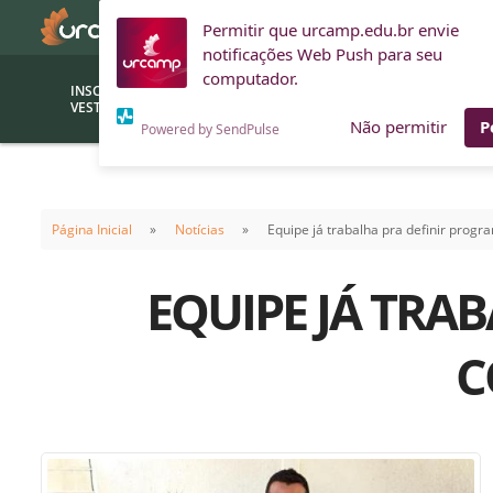
Permitir que urcamp.edu.br envie
notificações Web Push para seu
computador.
INSCRIÇÕES
BOLSAS E
VESTIBULAR
FINANCIAMENTOS
Não permitir
P
Powered by SendPulse
Bolsas
Editor
(funcionários/professores)
Página Inicial
Notícias
Equipe já trabalha pra definir pro
Inova
Bolsas Sociais
Consult
EQUIPE JÁ TRA
PROUNI
Clínic
Convênios (empresas)
Núcleo
C
Descontos
Fiscal
Financiamentos
Labora
INTEC
Saiba como ingressar na
Fale com um aten
URCAMP
Labora