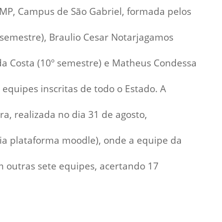
Prova de Proficiência
P, Campus de São Gabriel, formada pelos
Manual de TCC
ização
 semestre), Braulio Cesar Notarjagamos
Estruturação de TCC
osco
Calendário
 da Costa (10º semestre) e Matheus Condessa
elho Fiscal -
Acadêmico
 equipes inscritas de todo o Estado. A
Manual de Segurança
- Laboratórios da
e
a, realizada no dia 31 de agosto,
Saúde
ento
Regimento CEUA
 2023-2027
ia plataforma moodle), onde a equipe da
Orientação para
Descarte - URCAMP
 outras sete equipes, acertando 17
Normas Laboratório
de Física
Normas Laboratório
de Topografia