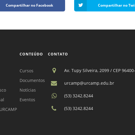
Compartilhar no Facebook
Compartilhar no Twi
CONTEÚDO
CONTATO
Av. Tupy Silveira, 2099 / CEP 96400
Cursos
Documentos
urcamp@urcamp.edu.br
sco
Notícias
(53) 3242.8244
ual
Eventos
(53) 3242.8244
a URCAMP