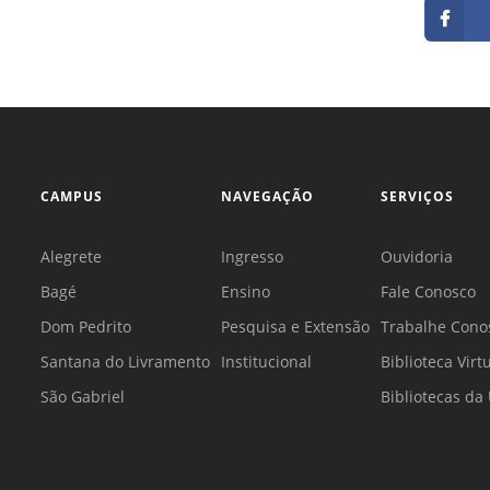
CAMPUS
NAVEGAÇÃO
SERVIÇOS
Alegrete
Ingresso
Ouvidoria
Bagé
Ensino
Fale Conosco
Dom Pedrito
Pesquisa e Extensão
Trabalhe Cono
Santana do Livramento
Institucional
Biblioteca Virt
São Gabriel
Bibliotecas d