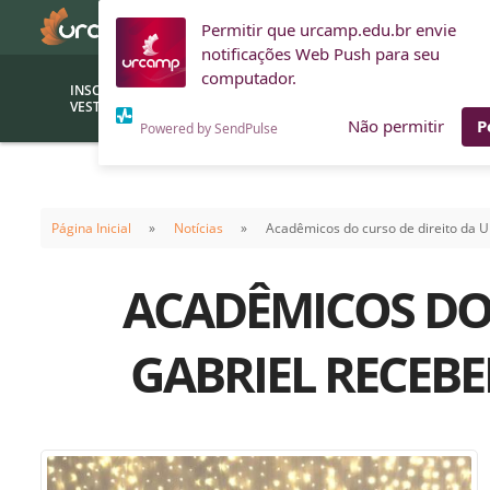
Permitir que urcamp.edu.br envie
notificações Web Push para seu
computador.
INSCRIÇÕES
BOLSAS E
VESTIBULAR
FINANCIAMENTOS
Não permitir
P
Powered by SendPulse
Bolsas
Editor
(funcionários/professores)
Página Inicial
Notícias
Acadêmicos do curso de direito da 
Inova
Bolsas Sociais
Consult
ACADÊMICOS DO 
PROUNI
Clínic
Convênios (empresas)
Núcleo
GABRIEL RECEB
Descontos
Fiscal
Financiamentos
Labora
INTEC
Saiba como ingressar na
Fale com um aten
URCAMP
Labora