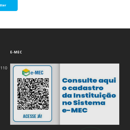
tter
E-MEC
-110