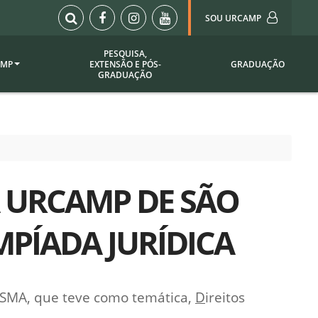
SOU URCAMP
PESQUISA,
AMP
EXTENSÃO E PÓS-
GRADUAÇÃO
Sou Urcamp (Portal)
GRADUAÇÃO
Biblioteca
Biblioteca Virtual
ila Taborda
Enade Urcamp
titucional
Intranet
A URCAMP DE SÃO
Plataforma Moodle
pria de
A)
Setor de Registros
PÍADA JURÍDICA
Acadêmicos
Portarias /
SOU I
 Institucional
Webdiário
DISMA, que teve como temática,
D
ireitos
Webmail
as