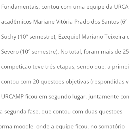
Vídeo Institucional Fazer
es - INTEC
Institucional
Fundamentais, contou com uma equipe da URCAM
Urcamp Faz Bem
tório de
Internacional
acadêmicos Mariane Vitória Prado dos Santos (6º
nologia Vegetal -
Trabalhe Con
Suchy (10º semestre), Ezequiel Mariano Teixeira
Eleições Cons
tório de
FAT 2024
iologia de Alimentos
Severo (10º semestre). No total, foram mais de 25
Ouvidoria
C
PDI - Plano d
competição teve três etapas, sendo que, a primeir
tório de Materiais
Desenvolvim
úcleo de Prática
Institucional
contou com 20 questões objetivas (respondidas v
ca) - Bagé, Santana do
ento, São Gabriel e
URCAMP ficou em segundo lugar, juntamente com
te
Núcleo de Práticas
e a segunda fase, que contou com duas questões
úde
forma moodle, onde a equipe ficou, no somatório