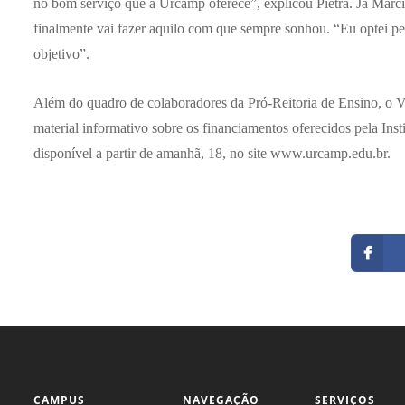
no bom serviço que a Urcamp oferece”, explicou Pietra. Já Márcio
finalmente vai fazer aquilo com que sempre sonhou. “Eu optei pelo
objetivo”.
Além do quadro de colaboradores da Pró-Reitoria de Ensino, o V
material informativo sobre os financiamentos oferecidos pela Inst
disponível a partir de amanhã, 18, no site www.urcamp.edu.br.
CAMPUS
NAVEGAÇÃO
SERVIÇOS