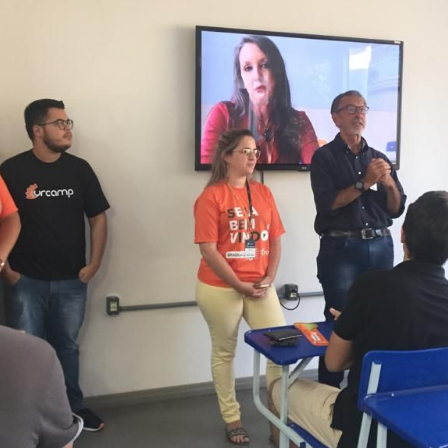
Vídeo Institucional Fazer
es - INTEC
Institucional
Urcamp Faz Bem
tório de
Internacional
nologia Vegetal -
Trabalhe Con
Eleições Cons
tório de
FAT 2024
iologia de Alimentos
Ouvidoria
C
PDI - Plano d
tório de Materiais
Desenvolvim
úcleo de Prática
Institucional
ca) - Bagé, Santana do
ento, São Gabriel e
te
Núcleo de Práticas
úde