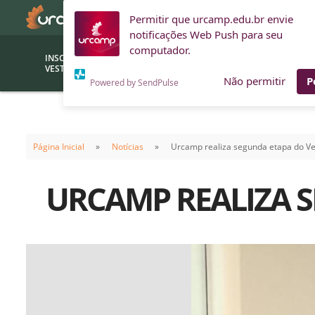
Permitir que urcamp.edu.br envie
notificações Web Push para seu
computador.
INSCRIÇÕES
BOLSAS E
VESTIBULAR
FINANCIAMENTOS
Não permitir
P
Powered by SendPulse
Bolsas
Editor
(funcionários/professores)
Página Inicial
Notícias
Urcamp realiza segunda etapa do Ve
Inova
Bolsas Sociais
Consult
URCAMP REALIZA S
PROUNI
Clínic
Convênios (empresas)
Núcleo
Descontos
Fiscal
Financiamentos
Labora
INTEC
Saiba como ingressar na
Fale com um aten
URCAMP
Labora