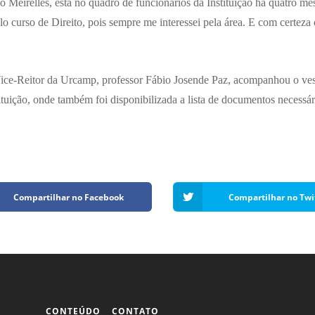
 Meirelles, está no quadro de funcionários da Instituição há quatro mes
 curso de Direito, pois sempre me interessei pela área. E com certeza o
ice-Reitor da Urcamp, professor Fábio Josende Paz, acompanhou o vest
ituição, onde também foi disponibilizada a lista de documentos necessár
Compartilhar no Facebook
Compartilhar no Twi
CONTEÚDO
CONTATO