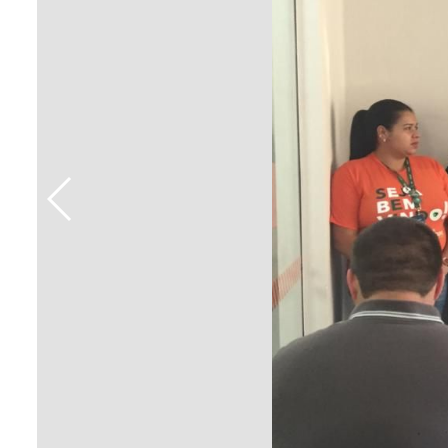
Sement
Labora
Biotec
INTEC
Labora
Microb
- INTE
Labora
NPJ (N
Jurídi
Livram
Alegre
NPS - 
em Sa