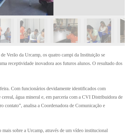
Normas Laboratório
de Materiais
Normas Laboratório
de Zoologia
Normas Laboratório
de Química
r de Verão da Urcamp, os quatro campi da Instituição se
Normas Laboratório
uma receptividade inovadora aos futuros alunos. O resultado dos
de Botânica
Normas Laboratório
de Informática
ta-feira. Com funcionários devidamente identificados com
cereal, água mineral e, em parceria com a CVI Distribuidora de
Guia Acadêmico
eiro contato”, analisa a Coordenadora de Comunicação e
Regimento
Institucional URCAMP
 mais sobre a Urcamp, através de um vídeo institucional