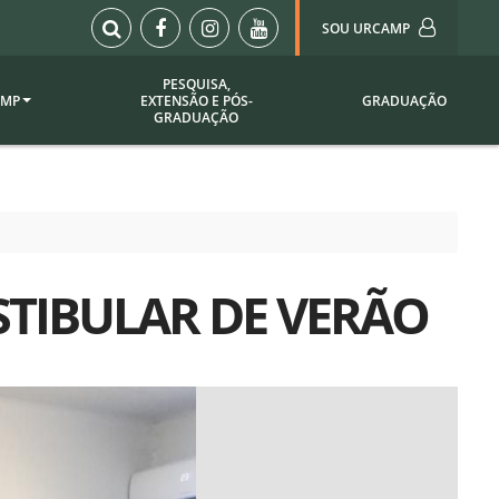
SOU URCAMP
PESQUISA,
AMP
EXTENSÃO E PÓS-
GRADUAÇÃO
Sou Urcamp (Portal)
GRADUAÇÃO
Biblioteca
Biblioteca Virtual
ila Taborda
Enade Urcamp
titucional
Intranet
STIBULAR DE VERÃO
Plataforma Moodle
pria de
A)
Setor de Registros
Acadêmicos
Portarias /
SOU I
 Institucional
Webdiário
Webmail
as