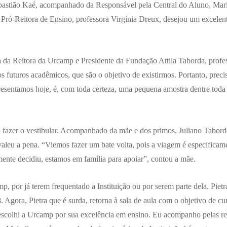
bastião Kaé, acompanhado da Responsável pela Central do Aluno, Marie
 A Pró-Reitora de Ensino, professora Virgínia Dreux, desejou um excele
a da Reitora da Urcamp e Presidente da Fundação Attila Taborda, profes
os futuros acadêmicos, que são o objetivo de existirmos. Portanto, preci
resentamos hoje, é, com toda certeza, uma pequena amostra dentre toda 
 fazer o vestibular. Acompanhado da mãe e dos primos, Juliano Tabord
 valeu a pena. “Viemos fazer um bate volta, pois a viagem é especifica
lmente decidiu, estamos em família para apoiar”, contou a mãe.
p, por já terem frequentado a Instituição ou por serem parte dela. Piet
 Agora, Pietra que é surda, retorna à sala de aula com o objetivo de c
escolhi a Urcamp por sua excelência em ensino. Eu acompanho pelas red