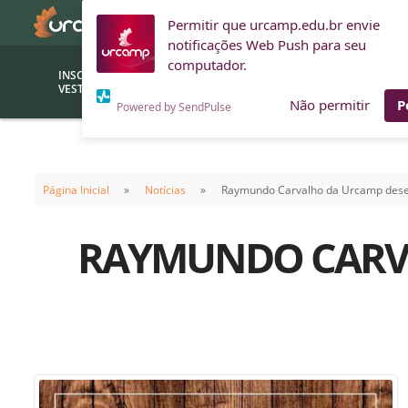
Permitir que urcamp.edu.br envie
notificações Web Push para seu
computador.
INSCRIÇÕES
BOLSAS E
VESTIBULAR
FINANCIAMENTOS
Não permitir
P
Powered by SendPulse
Bolsas
Editor
(funcionários/professores)
Página Inicial
Notícias
Raymundo Carvalho da Urcamp dese
Inova
Bolsas Sociais
Consult
RAYMUNDO CARVA
PROUNI
Clínic
Convênios (empresas)
Núcleo
Descontos
Fiscal
Financiamentos
Labora
INTEC
Saiba como ingressar na
Fale com um aten
URCAMP
Labora