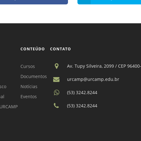
CONTEÚDO
CONTATO
Av. Tupy Silveira, 2099 / CEP 96400
Cursos
Documentos
urcamp@urcamp.edu.br
sco
Notícias
(53) 3242.8244
ual
Eventos
(53) 3242.8244
a URCAMP