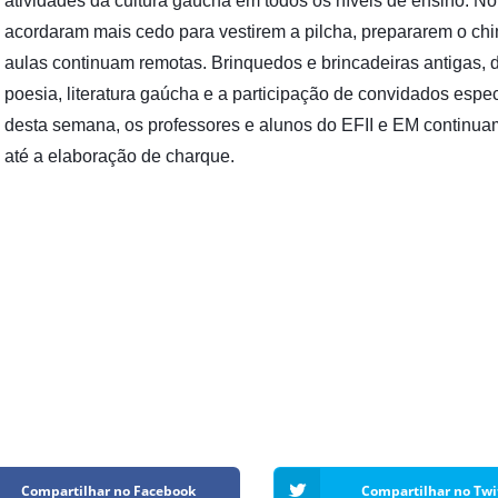
atividades da cultura gaúcha em todos os níveis de ensino. No 
Vídeo Institucional Fazer
es - INTEC
Institucional
acordaram mais cedo para vestirem a pilcha, prepararem o chim
Urcamp Faz Bem
tório de
Internacional
aulas continuam remotas. Brinquedos e brincadeiras antigas, 
nologia Vegetal -
poesia, literatura gaúcha e a participação de convidados es
Trabalhe Con
desta semana, os professores e alunos do EFII e EM continua
Eleições Cons
até a elaboração de charque.
tório de
FAT 2024
iologia de Alimentos
Ouvidoria
C
PDI - Plano d
tório de Materiais
Desenvolvim
úcleo de Prática
Institucional
ca) - Bagé, Santana do
ento, São Gabriel e
te
Núcleo de Práticas
úde
Compartilhar no Facebook
Compartilhar no Twi