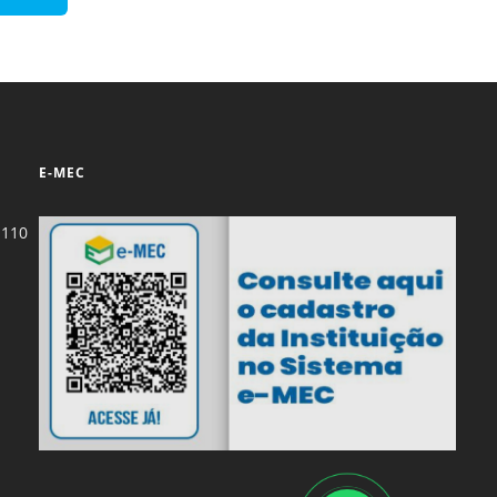
Normas Laboratório
de Materiais
Normas Laboratório
de Zoologia
Normas Laboratório
E-MEC
de Química
Normas Laboratório
-110
de Botânica
Normas Laboratório
de Informática
Guia Acadêmico
Regimento
Institucional URCAMP