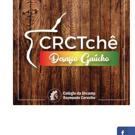
Sement
Labora
Biotec
INTEC
Labora
Microb
- INTE
Labora
NPJ (N
Jurídi
Livram
Alegre
NPS - 
em Sa