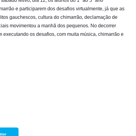
sábado letivo, dia 12, os alunos do 1º ao 5º ano
Prova de Proficiência
arrão e participarem dos desafios virtualmente, já que as
Manual de TCC
ização
ditos gauchescos, cultura do chimarrão, declamação de
peciais movimentou a manhã dos pequenos. No decorrer
Estruturação de TCC
osco
m executando os desafios, com muita música, chimarrão e
Calendário
elho Fiscal -
Acadêmico
Manual de Segurança
- Laboratórios da
e
Saúde
ento
Regimento CEUA
 2023-2027
Orientação para
Descarte - URCAMP
Normas Laboratório
de Física
Normas Laboratório
tter
de Topografia