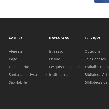
CAMPUS
NAVEGAÇÃO
SERVIÇOS
Alegrete
Ingresso
Ouvidoria
Bagé
Ensino
Fale Conosco
Dom Pedrito
Pesquisa e Extensão
Trabalhe Cono
Santana do Livramento
Institucional
Biblioteca Virt
São Gabriel
Bibliotecas d