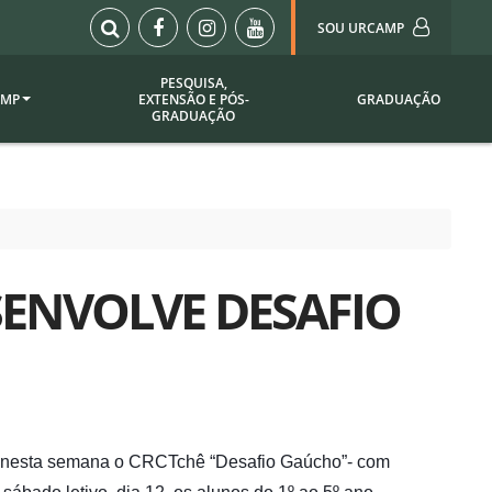
SOU URCAMP
PESQUISA,
AMP
EXTENSÃO E PÓS-
GRADUAÇÃO
Sou Urcamp (Portal)
GRADUAÇÃO
Biblioteca
Biblioteca Virtual
ila Taborda
Enade Urcamp
titucional
Intranet
ENVOLVE DESAFIO
Plataforma Moodle
pria de
A)
Setor de Registros
Acadêmicos
Portarias /
SOU I
 Institucional
Webdiário
 nesta semana o CRCTchê “Desafio Gaúcho”- com
Webmail
as