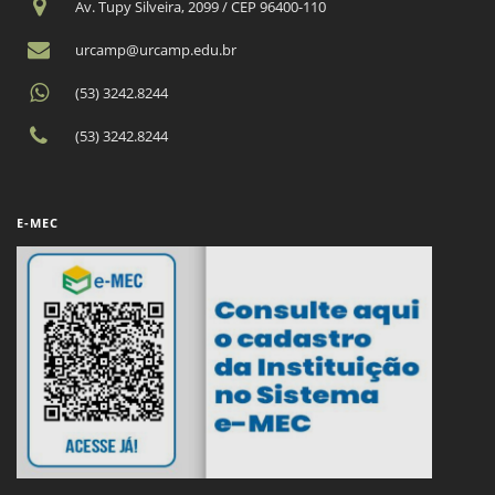
Av. Tupy Silveira, 2099 / CEP 96400-110
urcamp@urcamp.edu.br
(53) 3242.8244
(53) 3242.8244
E-MEC