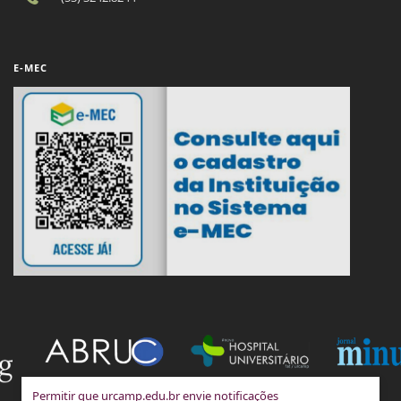
E-MEC
Permitir que urcamp.edu.br envie notificações