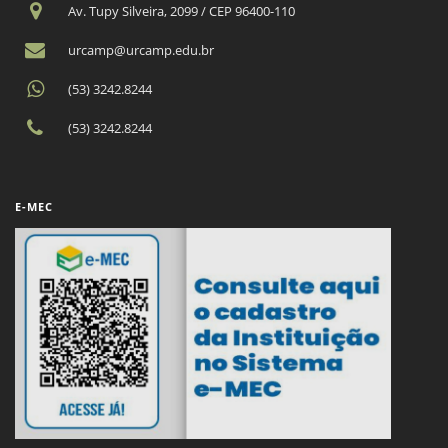
Av. Tupy Silveira, 2099 / CEP 96400-110
urcamp@urcamp.edu.br
(53) 3242.8244
(53) 3242.8244
E-MEC