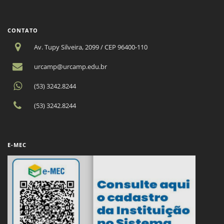
CONTATO
Av. Tupy Silveira, 2099 / CEP 96400-110
urcamp@urcamp.edu.br
(53) 3242.8244
(53) 3242.8244
E-MEC