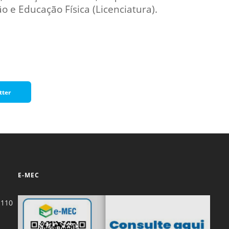
 e Educação Física (Licenciatura).
tter
E-MEC
-110