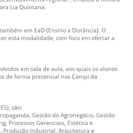
ora Lia Quintana.
Normas Laboratório
de Materiais
Normas Laboratório
ra também em EaD (Ensino a Distância). O
de Zoologia
cer esta modalidade, com foco em ofertar a
Normas Laboratório
de Química
Normas Laboratório
lvidos em sala de aula, aos quais os alunos
de Botânica
os de forma presencial nos Campi da
Normas Laboratório
de Informática
Guia Acadêmico
ES), são:
Regimento
e Propaganda, Gestão do Agronegócio, Gestão
Institucional URCAMP
g, Processos Gerenciais, Estética e
Produção Industrial, Arquitetura e