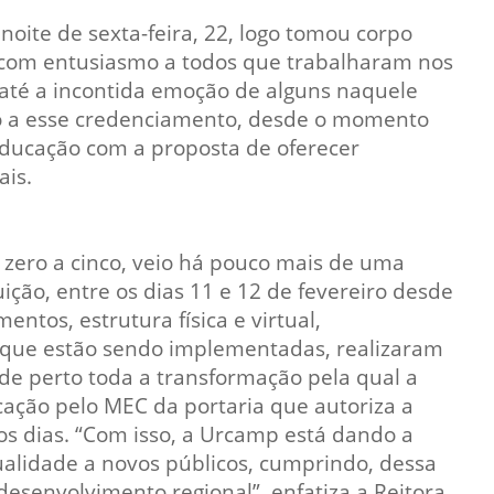
Prova de Proficiência
oite de sexta-feira, 22, logo tomou corpo
Manual de TCC
 com entusiasmo a todos que trabalharam nos
ização
 até a incontida emoção de alguns naquele
Estruturação de TCC
osco
do a esse credenciamento, desde o momento
Calendário
elho Fiscal -
 Educação com a proposta de oferecer
Acadêmico
ais.
Manual de Segurança
- Laboratórios da
e
Saúde
zero a cinco, veio há pouco mais de uma
ento
ição, entre os dias 11 e 12 de fevereiro desde
Regimento CEUA
 2023-2027
ntos, estrutura física e virtual,
Orientação para
 que estão sendo implementadas, realizaram
Descarte - URCAMP
de perto toda a transformação pela qual a
Normas Laboratório
ação pelo MEC da portaria que autoriza a
de Física
mos dias. “Com isso, a Urcamp está dando a
alidade a novos públicos, cumprindo, dessa
Normas Laboratório
de Topografia
desenvolvimento regional”, enfatiza a Reitora