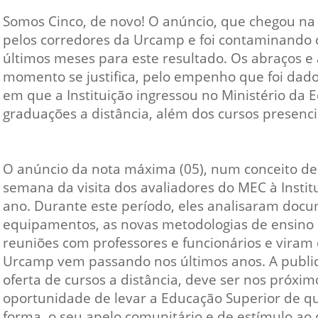
Vídeo Institucional Fazer
es - INTEC
Institucional
Somos Cinco, de novo! O anúncio, que chegou na n
Urcamp Faz Bem
pelos corredores da Urcamp e foi contaminando
tório de
Internacional
últimos meses para este resultado. Os abraços e
nologia Vegetal -
Trabalhe Con
momento se justifica, pelo empenho que foi da
Eleições Cons
em que a Instituição ingressou no Ministério da
tório de
FAT 2024
graduações a distância, além dos cursos presenci
iologia de Alimentos
Ouvidoria
C
PDI - Plano d
tório de Materiais
O anúncio da nota máxima (05), num conceito de 
Desenvolvim
semana da visita dos avaliadores do MEC à Institu
úcleo de Prática
Institucional
ano. Durante este período, eles analisaram docume
ca) - Bagé, Santana do
equipamentos, as novas metodologias de ensino
ento, São Gabriel e
reuniões com professores e funcionários e viram 
te
Urcamp vem passando nos últimos anos. A public
Núcleo de Práticas
oferta de cursos a distância, deve ser nos próxi
úde
oportunidade de levar a Educação Superior de qu
forma, o seu apelo comunitário e de estímulo ao 