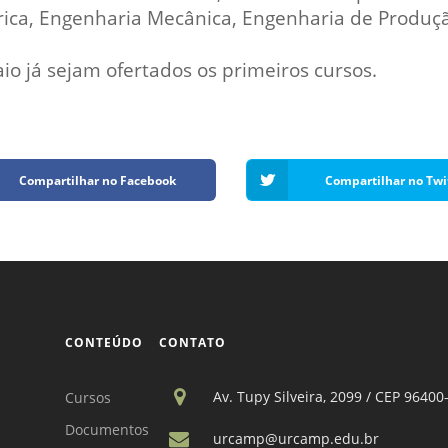
rica, Engenharia Mecânica, Engenharia de Produção
o já sejam ofertados os primeiros cursos.
Compartilhar no Facebook
Compartilhar no Twi
CONTEÚDO
CONTATO
Av. Tupy Silveira, 2099 / CEP 96400
Cursos
Documentos
urcamp@urcamp.edu.br