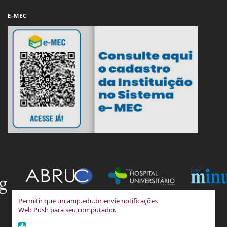
E-MEC
Permitir que urcamp.edu.br envie notificações
Web Push para seu computador.