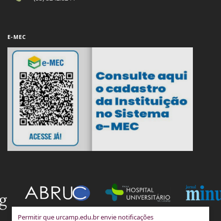
E-MEC
Permitir que urcamp.edu.br envie notificações