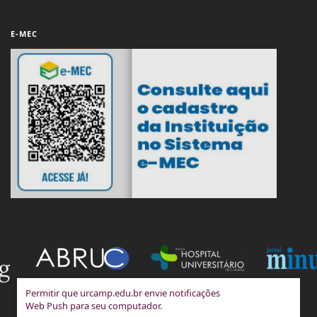
E-MEC
Permitir que urcamp.edu.br envie notificações
Web Push para seu computador.