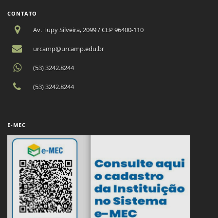
CONTATO
Av. Tupy Silveira, 2099 / CEP 96400-110
urcamp@urcamp.edu.br
(53) 3242.8244
(53) 3242.8244
E-MEC