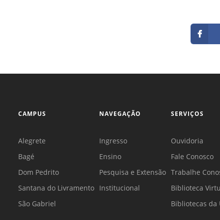
CAMPUS
NAVEGAÇÃO
SERVIÇOS
Alegrete
Ingresso
Ouvidoria
Bagé
Ensino
Fale Conosco
Dom Pedrito
Pesquisa e Extensão
Trabalhe Cono
Santana do Livramento
Institucional
Biblioteca Virt
São Gabriel
Bibliotecas d