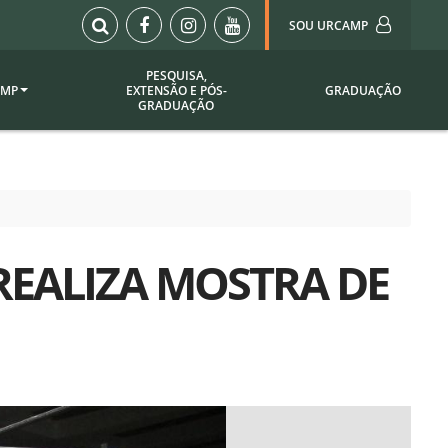
SOU URCAMP
PESQUISA,
AMP
EXTENSÃO E PÓS-
GRADUAÇÃO
Sou Urcamp (Portal)
GRADUAÇÃO
Biblioteca
Biblioteca Virtual
ila Taborda
Enade Urcamp
titucional
Intranet
 REALIZA MOSTRA DE
Plataforma Moodle
pria de
A)
Setor de Registros
Acadêmicos
Portarias /
SOU I
 Institucional
Webdiário
Webmail
as