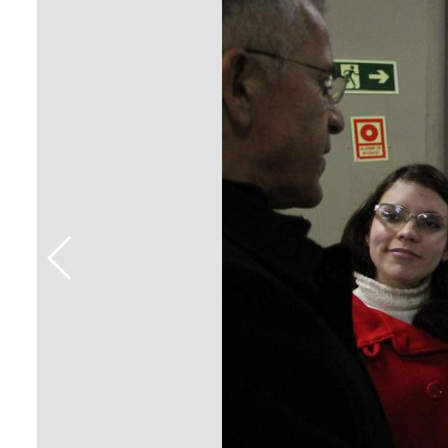
Sement
Labora
Biotec
INTEC
Labora
Microb
- INTE
Labora
NPJ (N
Jurídi
Livram
Alegre
NPS - 
em Sa