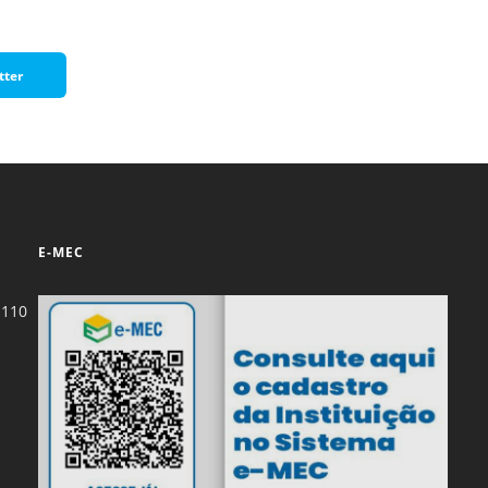
tter
E-MEC
-110