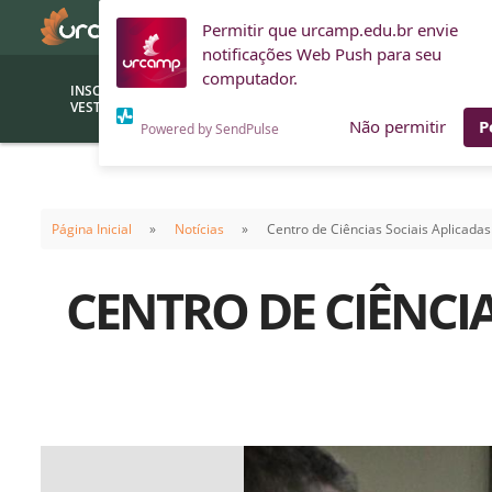
Permitir que urcamp.edu.br envie
notificações Web Push para seu
computador.
INSCRIÇÕES
BOLSAS E
VESTIBULAR
FINANCIAMENTOS
Não permitir
P
Powered by SendPulse
Bolsas
Editor
(funcionários/professores)
Página Inicial
Notícias
Centro de Ciências Sociais Aplicadas 
Inova
Bolsas Sociais
Consult
CENTRO DE CIÊNCIA
PROUNI
Clínic
Convênios (empresas)
Núcleo
Descontos
Fiscal
Financiamentos
Labora
INTEC
Saiba como ingressar na
Fale com um aten
URCAMP
Labora