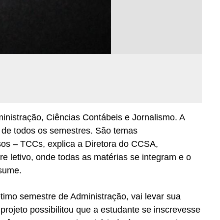
Normas Laboratório
de Materiais
Normas Laboratório
de Zoologia
Normas Laboratório
de Química
Normas Laboratório
de Botânica
inistração, Ciências Contábeis e Jornalismo. A
 de todos os semestres. São temas
Normas Laboratório
de Informática
sos – TCCs, explica a Diretora do CCSA,
re letivo, onde todas as matérias se integram e o
Guia Acadêmico
esume.
Regimento
Institucional URCAMP
imo semestre de Administração, vai levar sua
ojeto possibilitou que a estudante se inscrevesse