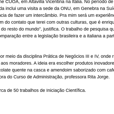
CUOA, em Altavilla Vicentina na Itália. No período de 
ainda inclui uma visita a sede da ONU, em Genebra na S
cia de fazer um intercâmbio. Pra mim será um experiênc
m do contato que terei com outras culturas, que é enriqu
resto do mundo”, justifica. O trabalho de pesquisa que 
ração entre a legislação brasileira e a italiana a parti
or meio da disciplina Prática de Negócios III e IV, onde
aos moradores. A ideia era escolher produtos inovador
olate quente na casca e amendoim saborizado com café.
ora do Curso de Administração, professora Rita Jorge.
a de 50 trabalhos de Iniciação Científica.