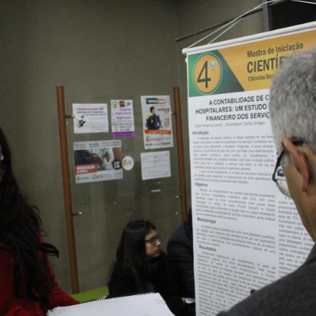
Vídeo Institucional Fazer
es - INTEC
Institucional
Urcamp Faz Bem
tório de
Internacional
nologia Vegetal -
Trabalhe Con
Eleições Cons
tório de
FAT 2024
iologia de Alimentos
Ouvidoria
C
PDI - Plano d
tório de Materiais
Desenvolvim
úcleo de Prática
Institucional
ca) - Bagé, Santana do
ento, São Gabriel e
te
Núcleo de Práticas
úde