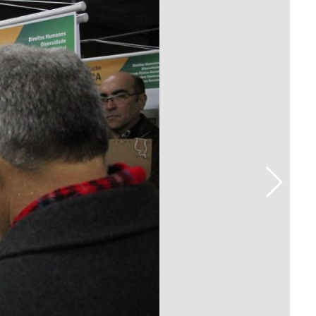
Prova de Proficiência
Manual de TCC
ização
Estruturação de TCC
osco
Calendário
elho Fiscal -
Acadêmico
Manual de Segurança
- Laboratórios da
e
Saúde
ento
Regimento CEUA
 2023-2027
Orientação para
Descarte - URCAMP
Normas Laboratório
de Física
Normas Laboratório
de Topografia