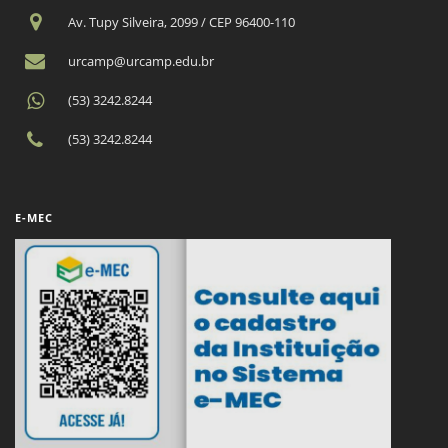
Av. Tupy Silveira, 2099 / CEP 96400-110
urcamp@urcamp.edu.br
(53) 3242.8244
(53) 3242.8244
E-MEC