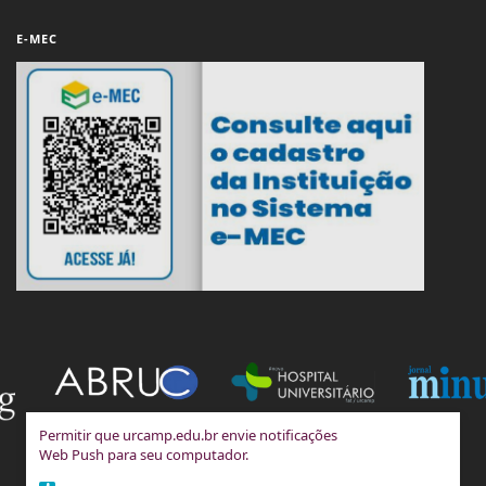
E-MEC
Permitir que urcamp.edu.br envie notificações
Web Push para seu computador.