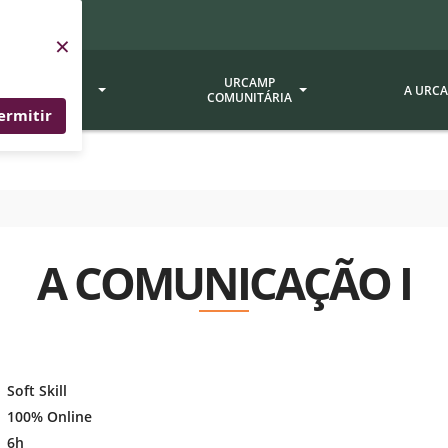
×
SERVIÇOS
URCAMP
A URC
URCAMP
COMUNITÁRIA
ermitir
a - EDIURCAMP
Hospital Universitário
Fundação Att
ção Urcamp
Jornal Minuano
Avaliação Ins
Urcamp
oria Jr.
Museu Dom Diogo de Souza
A COMUNICAÇÃO I
Museu da Gravura
Comissão Pró
a Veterinária (BAGÉ)
Avaliação (CP
Desenvolvimento Regional
 de Apoio Contábil e
Documentos / 
Nossos Campi - Alegrete,
Resoluções
Bagé, Dom Pedrito, São
tório de Solos -
 Soft Skill
Gabriel, Santana do
Documentação
 100% Online
Livramento
dente!!
Editais / Vag
tório de Análise de
 6h