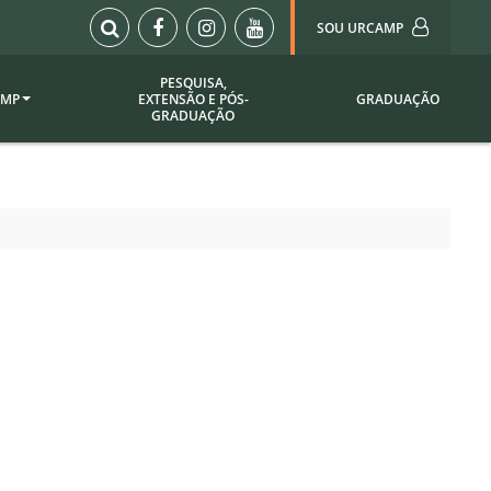
SOU URCAMP
PESQUISA,
AMP
EXTENSÃO E PÓS-
GRADUAÇÃO
Sou Urcamp (Portal)
GRADUAÇÃO
Biblioteca
Biblioteca Virtual
ila Taborda
Enade Urcamp
titucional
Intranet
Plataforma Moodle
pria de
A)
Setor de Registros
Acadêmicos
Portarias /
SOU I
 Institucional
Webdiário
Webmail
as