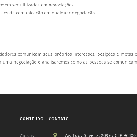
odem ser utilizadas em negociações.
essos de comunicação em qualquer negociação.
.
iadores comunicam seus próprios interesses, posições e metas
uma negociação e analisaremos como as pessoas se comunicam ne
CONTEÚDO
CONTATO
Av. Tupy Silveira, 2099 / CEP 96400
Cursos