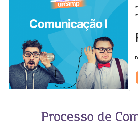
Sement
►
►
Labora
Biotec
INTEC
Labora
Microb
E
- INTE
Labora
NPJ (N
Jurídi
Livram
Alegre
NPS - 
em Sa