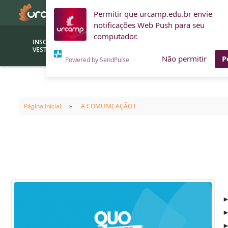
Permitir que urcamp.edu.br envie
notificações Web Push para seu
computador.
INSCRIÇÕES
BOLSAS E
VESTIBULAR
FINANCIAMENTOS
Não permitir
P
Powered by SendPulse
Bolsas
Editor
(funcionários/professores)
Página Inicial
A COMUNICAÇÃO I
Inova
Bolsas Sociais
Consult
PROUNI
Clínic
Convênios (empresas)
Núcleo
Descontos
Fiscal
Financiamentos
Labora
►
INTEC
Saiba como ingressar na
►
Fale com um aten
URCAMP
Labora
►