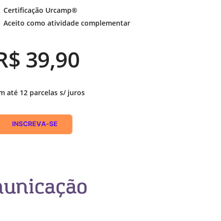
Vídeo Institucional Fazer
es - INTEC
Institucional
 Certificação Urcamp®
Urcamp Faz Bem
 Aceito como atividade complementar
tório de
Internacional
nologia Vegetal -
Trabalhe Con
R$ 39,90
Eleições Cons
tório de
FAT 2024
iologia de Alimentos
Ouvidoria
m até 12 parcelas s/ juros
C
PDI - Plano d
tório de Materiais
Desenvolvim
úcleo de Prática
Institucional
ca) - Bagé, Santana do
ento, São Gabriel e
te
Núcleo de Práticas
úde