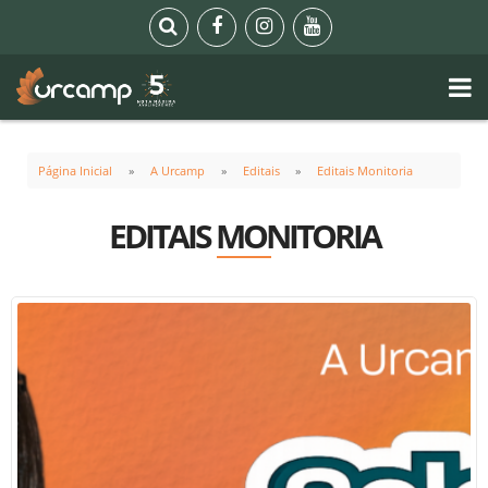
Página Inicial
A Urcamp
Editais
Editais Monitoria
EDITAIS MONITORIA