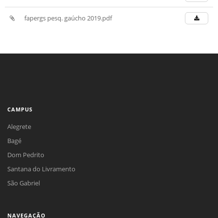
fapergs pesq. gaúcho 2019.pdf
CAMPUS
Alegrete
Bagé
Dom Pedrito
Santana do Livramento
São Gabriel
NAVEGAÇÃO